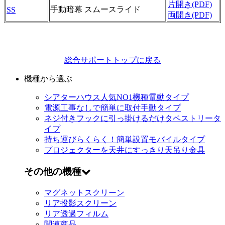
片開き(PDF)
手動暗幕 スムースライド
SS
両開き(PDF)
総合サポートトップに戻る
機種から選ぶ
シアターハウス人気NO1機種
電動タイプ
電源工事なしで簡単に取付
手動タイプ
ネジ付きフックに引っ掛けるだけ
タペストリータ
イプ
持ち運びらくらく！簡単設置
モバイルタイプ
プロジェクターを天井にすっきり
天吊り金具
その他の機種
マグネットスクリーン
リア投影スクリーン
リア透過フィルム
関連商品