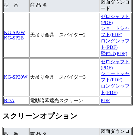
図面ダウンロ
型 番
商 品 名
ード
ゼロシャフト
(PDF)
ショートシャ
KG-SP2W
フト(PDF)
天吊り金具 スパイダー2
KG-SP2B
ロングシャフ
ト(PDF)
壁付け(PDF)
ゼロシャフト
(PDF)
ショートシャ
KG-SP30W
天吊り金具 スパイダー3
フト(PDF)
ロングシャフ
ト(PDF)
BDA
電動暗幕遮光スクリーン
PDF
スクリーンオプション
図面ダウンロ
型 番
商 品 名