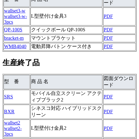
ード
wallset3-w
L型壁付け金具3
wallset3-w-
PDF
3pcs
QP-100S
クイックボール QP-100S
PDF
bracket-m
マウントブラケット
PDF
WMB4040
電動昇降バトン ケース付き
PDF
生産終了品
図面ダウンロ
型 番
商 品 名
ード
モバイル自立スクリーン アクテ
SRS
PDF
ィブブラック2
シネスコ対応 ハイブリッドスク
BXR
PDF
リーン
wallset2
L型壁付け金具2
wallset2-
PDF
3pcs