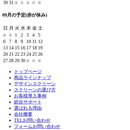
30
31
○
○
○
○
○
09月の予定
(赤が休み)
日
月
火
水
木
金
土
○
○
1
2
3
4
5
6
7
8
9
10
11
12
13
14
15
16
17
18
19
20
21
22
23
24
25
26
27
28
29
30
○
○
○
トップページ
商品ラインナップ
デザインスクリーン
スクリーンの選び方
お客様導入事例
総合サポート
選ばれる理由
会社概要
TELお問い合わせ
フォームお問い合わせ