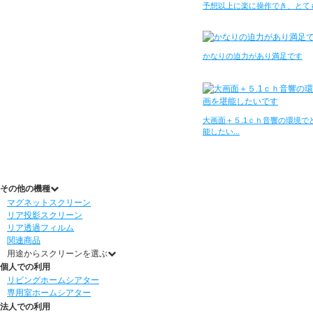
予想以上に楽に操作でき、とて
かなりの迫力があり満足です
大画面＋５.1ｃｈ音響の環境で
能したい...
その他の機種
マグネットスクリーン
リア投影スクリーン
リア透過フィルム
関連商品
用途からスクリーンを選ぶ
個人での利用
リビングホームシアター
専用室ホームシアター
法人での利用