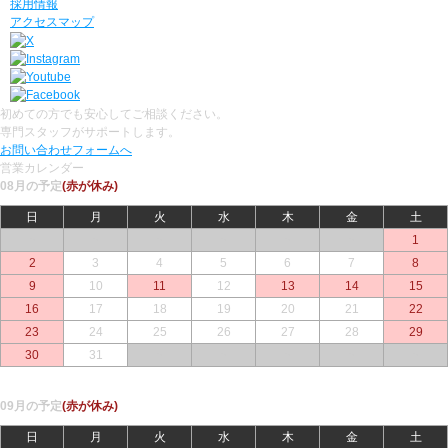
採用情報
アクセスマップ
初めての方でも安心してご相談ください。
専門スタッフがサポートします。
お問い合わせフォームへ
営業カレンダー
08月の予定
(赤が休み)
日
月
火
水
木
金
土
○
○
○
○
○
○
1
2
3
4
5
6
7
8
9
10
11
12
13
14
15
16
17
18
19
20
21
22
23
24
25
26
27
28
29
30
31
○
○
○
○
○
09月の予定
(赤が休み)
日
月
火
水
木
金
土