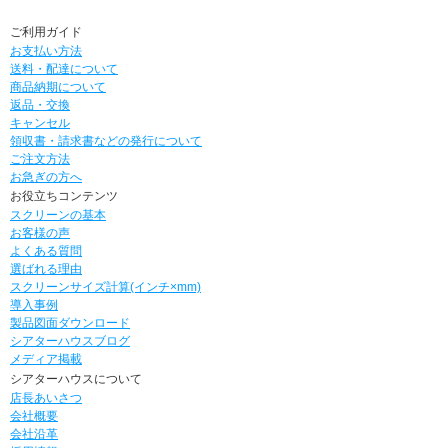
ご利用ガイド
お支払い方法
送料・配達について
商品納期について
返品・交換
キャンセル
領収書・請求書などの発行について
ご注文方法
お急ぎの方へ
お役立ちコンテンツ
スクリーンの基本
お客様の声
よくある質問
選ばれる理由
スクリーンサイズ計算(インチ×mm)
導入事例
製品図面ダウンロード
シアターハウスブログ
メディア掲載
シアターハウスについて
店長あいさつ
会社概要
会社沿革