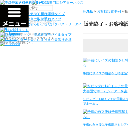
機種から選ぶ
HOME
>
お客様設置事例
>
販
検索
シアターハウス人気NO1機種
電動タイプ
電源工事なしで簡単に取付
手動タイプ
〒910-0122 福井県福井市石盛町613
販売終了 - お客様
ネジ付きフックに引っ掛けるだけ
タペストリータイ
プ
シアターハウスは、プロジェクタースクリ
持ち運びらくらく！簡単設置
モバイルタイプ
ーンを全部で500以上取扱うプロジェクタ
プロジェクターを天井にすっきり
天吊り金具
ースクリーン専門店です。
事前にサイズの相談をし特注品
リビングに140インチの電動ス
でホーム...
子供の自立後は子供部屋をシア