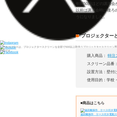
年間50回ほどの講演
以前は講演会時に後ろ
うになりました。
プロジェクター
シアターハウスは、プロジェクタースクリーンを全部で500以上取扱うプロジェクタースクリーン専
門店です。
購入商品：
特注
スクリーン品番
設置方法：壁付
使用目的：学校
■商品はこちら
遠距離操作 ケース付き電動ス