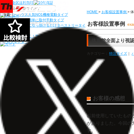
機種から選ぶ
HOME
>
お客様設置事例
>
体
検索
シアターハウス人気NO1機種
電動タイプ
電源工事なしで簡単に取付
手動タイプ
〒910-0122 福井県福井市石盛町613
お客様設置事例
exa
ネジ付きフックに引っ掛けるだけ
タペストリータイ
プ
持ち運びらくらく！簡単設置
モバイルタイプ
体育館全面より視
プロジェクターを天井にすっきり
天吊り金具
カテゴリー：
特注サイズ
｜
お客様の感想
以前使用していたもの
がありました。今回の
す。