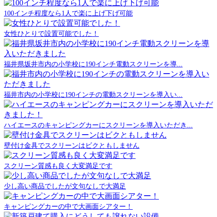
100インチ程度なら1人で楽に上げ下げ可能
女性ひとりで設置可能でした！
福井県坂井市内の小学校に190インチ電動スクリーンを導...
福井市内の小学校に190インチの電動スクリーンを導入い...
ハイエースのキャンピングカーにスクリーンを導入いただき...
壁付け金具でスクリーンはビクともしません
スクリーン質感も良く大変満足です
少し高い商品でしたが文句なしで大満足
キャンピングカーの中で大画面シアター！