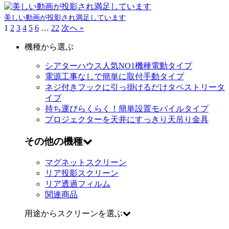
美しい動画が投影され満足しています
1
2
3
4
5
6
…
22
次へ »
機種から選ぶ
シアターハウス人気NO1機種
電動タイプ
電源工事なしで簡単に取付
手動タイプ
ネジ付きフックに引っ掛けるだけ
タペストリータ
イプ
持ち運びらくらく！簡単設置
モバイルタイプ
プロジェクターを天井にすっきり
天吊り金具
その他の機種
マグネットスクリーン
リア投影スクリーン
リア透過フィルム
関連商品
用途からスクリーンを選ぶ