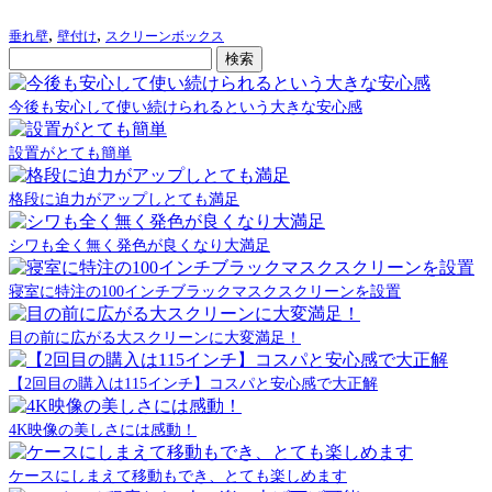
,
,
垂れ壁
壁付け
スクリーンボックス
今後も安心して使い続けられるという大きな安心感
設置がとても簡単
格段に迫力がアップしとても満足
シワも全く無く発色が良くなり大満足
寝室に特注の100インチブラックマスクスクリーンを設置
目の前に広がる大スクリーンに大変満足！
【2回目の購入は115インチ】コスパと安心感で大正解
4K映像の美しさには感動！
ケースにしまえて移動もでき、とても楽しめます