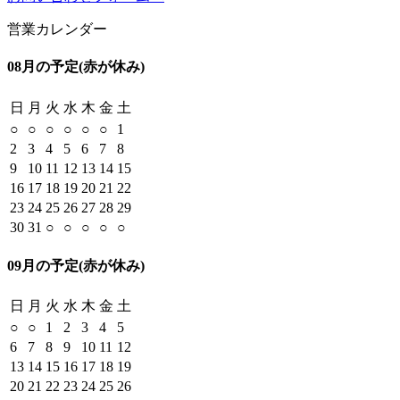
営業カレンダー
08月の予定
(赤が休み)
日
月
火
水
木
金
土
○
○
○
○
○
○
1
2
3
4
5
6
7
8
9
10
11
12
13
14
15
16
17
18
19
20
21
22
23
24
25
26
27
28
29
30
31
○
○
○
○
○
09月の予定
(赤が休み)
日
月
火
水
木
金
土
○
○
1
2
3
4
5
6
7
8
9
10
11
12
13
14
15
16
17
18
19
20
21
22
23
24
25
26