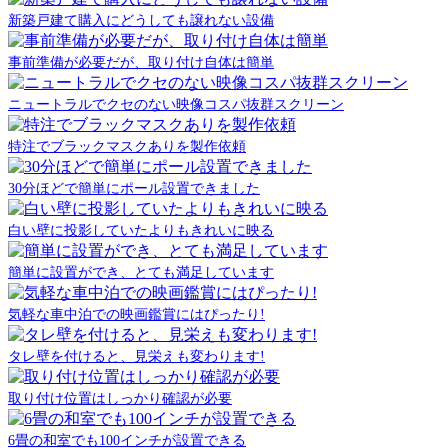
新築戸建て購入にどうしても譲れない設備
事前準備が必要だが、取り付け自体は簡単
ニュートラルでクセのない映像コスパ抜群スクリーン
特注でブラックマスクありを製作依頼
30分ほどで簡単にポール設置できました
白い壁に投影していたよりもきれいに映る
簡単に設置ができ、とても満足しています
気軽な車中泊での映画鑑賞にはぴったり!
タレ壁を付けると、見栄えも変わります!
取り付け位置はしっかり確認が必要
6畳の和室でも100インチが設置できる