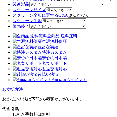
関連製品
スクリーンサイズ
スクリーン全般に関するQ&A
スクリーン生地
販売終了
全商品 送料無料
生涯無料保証
豊富な実績
特注カスタム
安心の日本製
充実サポート
返品交換対応
後払い決済
Amazonペイメント
お支払方法
お支払い方法は下記の5種類がございます。
代金引換
代引き手数料は無料