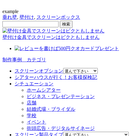
example
垂れ壁
,
壁付け
,
スクリーンボックス
壁付け金具でスクリーンはビクともしません
制作事例 カテゴリ
スクリーンオプション
シアターハウスが行く！お客様探検記
シチュエーション
ホームシアター
ビジネス・プレゼンテーション
店舗
結婚式場・ブライダル
学校
イベント
街頭広告・デジタルサイネージ
スクリーン製品タイプ