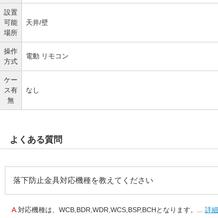
設置
可能
天井/壁
場所
操作
電動 リモコン
方式
ケー
ス有
なし
無
よくある質問
落下防止金具対応機種を教えてください
A.
対応機種は、WCB,BDR,WDR,WCS,BSP,BCHとなります。...
詳