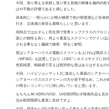
今回、張り替えを依頼し張り替え前後の映像を脳内比較
はや不動の評価であると感じました。
具体的に･･･明らかにが映が緻密で色の密度感など全体
行き、立体感の表現も素晴らしいと思います。
現時点ではおそらく民生用で世界トップクラスのプロジェクタ
源との相性も良い。何より素直なスクリーンでゲインほぼ1
される事もなく繊細で緻密、明るく鮮明。
実はシアターハウスの電動スクリーンを上げれば既存スクリ
（WF302）も設置しており（130㌅シネスコサイズに1
色彩純度、精細感で言えば絶対的な差はありはするもの
今回、ハイビジョンマット2に進化した幕面のシアター
シアターハウスのスクリーンの方が若干明るめ。これが
の明るいコンテンツに特に向いていると思います。
もちろん4K HDRのVOD、UHDBD問わず映画作品
沈み暗部階調も素直に良好ですよ。
今回、発送から3日で手元に戻って来ると言う迅速な対