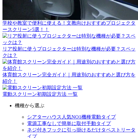
学校や教室で便利に使える！文教向けおすすめプロジェクタ
ースクリーン5選！！
リア投射に使うプロジェクターは特別な機種が必要？スペッ
クは？
体育館スクリーン完全ガイド｜用途別のおすすめと選び方を
紹介！
電動スクリーン初期設定方法 一覧
機種から選ぶ
シアターハウス人気NO1機種
電動タイプ
電源工事なしで簡単に取付
手動タイプ
ネジ付きフックに引っ掛けるだけ
タペストリータ
イプ