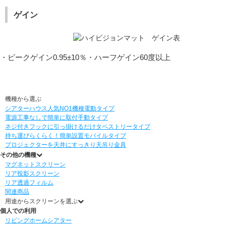
ゲイン
・ピークゲイン0.95±10％・ハーフゲイン60度以上
機種から選ぶ
シアターハウス人気NO1機種
電動タイプ
電源工事なしで簡単に取付
手動タイプ
ネジ付きフックに引っ掛けるだけ
タペストリータイプ
持ち運びらくらく！簡単設置
モバイルタイプ
プロジェクターを天井にすっきり
天吊り金具
その他の機種
マグネットスクリーン
リア投影スクリーン
リア透過フィルム
関連商品
用途からスクリーンを選ぶ
個人での利用
リビングホームシアター