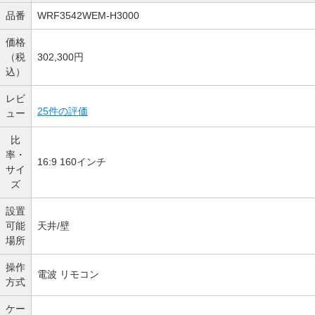
品番
WRF3542WEM-H3000
価格
（税
302,300円
込）
レビ
25件の評価
ュー
比
率・
16:9 160インチ
サイ
ズ
設置
可能
天井/壁
場所
操作
電波 リモコン
方式
ケー