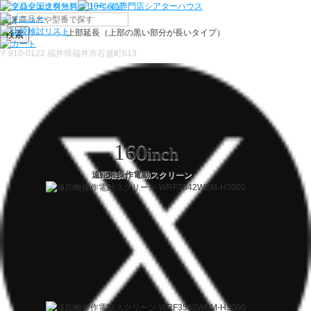
上部延長（上部の黒い部分が長いタイプ）
検索
〒910-0122 福井県福井市石盛町613
160
inch
遠距離操作電動スクリーン