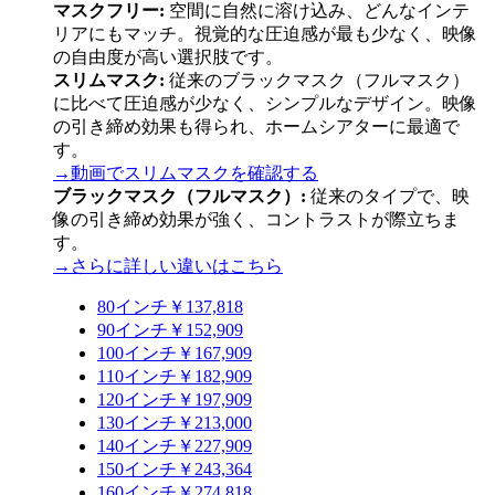
マスクフリー:
空間に自然に溶け込み、どんなインテ
リアにもマッチ。
視覚的な圧迫感が最も少なく
、映像
の自由度が高い選択肢です。
スリムマスク:
従来のブラックマスク（フルマスク）
に比べて圧迫感が少なく、シンプルなデザイン。
映像
の引き締め効果
も得られ、ホームシアターに最適で
す。
→動画でスリムマスクを確認する
ブラックマスク（フルマスク）:
従来のタイプで、映
像の引き締め効果が強く、コントラストが際立ちま
す。
→さらに詳しい違いはこちら
80
インチ
￥137,818
90
インチ
￥152,909
100
インチ
￥167,909
110
インチ
￥182,909
120
インチ
￥197,909
130
インチ
￥213,000
140
インチ
￥227,909
150
インチ
￥243,364
160
インチ
￥274,818