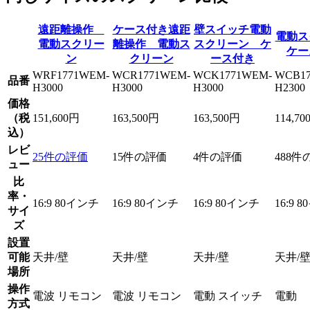
遠距離操作
ケース付き遠距
壁スイッチ電動
電動ス
電動スクリー
離操作 電動ス
スクリーン ケ
ケー
ン
クリーン
ース付き
WRF1771WEM-
WCR1771WEM-
WCK1771WEM-
WCB1
品番
H3000
H3000
H3000
H2300
価格
（税
151,600円
163,500円
163,500円
114,70
込）
レビ
25件の評価
15件の評価
4件の評価
488件
ュー
比
率・
16:9 80インチ
16:9 80インチ
16:9 80インチ
16:9 
サイ
ズ
設置
可能
天井/壁
天井/壁
天井/壁
天井/
場所
操作
電波 リモコン
電波 リモコン
電動 スイッチ
電動 
方式