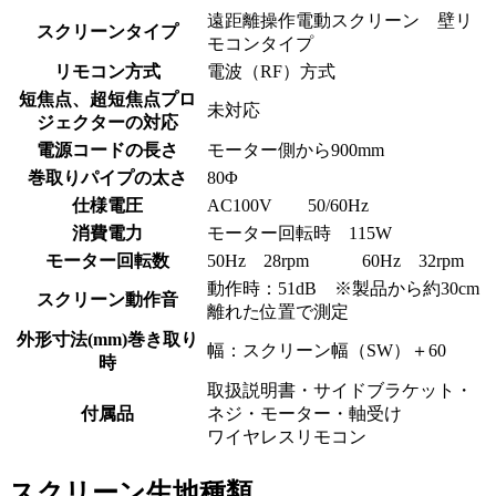
遠距離操作電動スクリーン 壁リ
スクリーンタイプ
モコンタイプ
リモコン方式
電波（RF）方式
短焦点、超短焦点プロ
未対応
ジェクターの対応
電源コードの長さ
モーター側から900mm
巻取りパイプの太さ
80Φ
仕様電圧
AC100V 50/60Hz
消費電力
モーター回転時 115W
モーター回転数
50Hz 28rpm 60Hz 32rpm
動作時：51dB ※製品から約30cm
スクリーン動作音
離れた位置で測定
外形寸法(mm)巻き取り
幅：スクリーン幅（SW）＋60
時
取扱説明書・サイドブラケット・
付属品
ネジ・モーター・軸受け
ワイヤレスリモコン
スクリーン生地種類