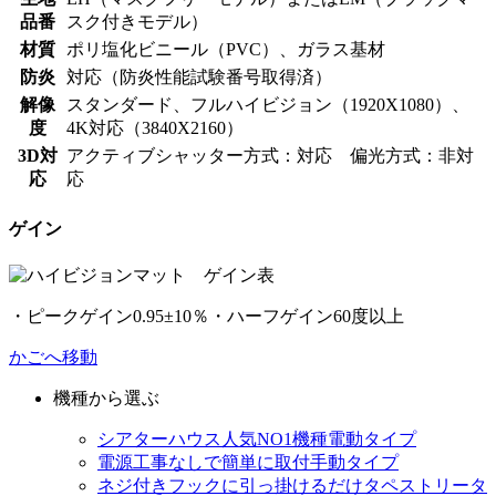
品番
スク付きモデル）
材質
ポリ塩化ビニール（PVC）、ガラス基材
防炎
対応（防炎性能試験番号取得済）
解像
スタンダード、フルハイビジョン（1920X1080）、
度
4K対応（3840X2160）
3D対
アクティブシャッター方式：対応 偏光方式：非対
応
応
ゲイン
・ピークゲイン0.95±10％・ハーフゲイン60度以上
かごへ移動
機種から選ぶ
シアターハウス人気NO1機種
電動タイプ
電源工事なしで簡単に取付
手動タイプ
ネジ付きフックに引っ掛けるだけ
タペストリータ