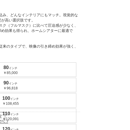
込み、どんなインテリアにもマッチ。
視覚的な
度が高い選択肢です。
スク（フルマスク）に比べて圧迫感が少なく、
締め効果
も得られ、ホームシアターに最適で
従来のタイプで、映像の引き締め効果が強く、
80
インチ
￥85,000
90
インチ
￥96,818
100
インチ
￥108,455
110
インチ
定
￥120,091
方へ
?
120
インチ