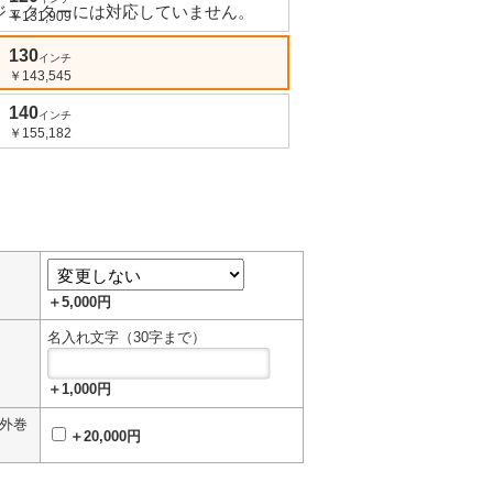
ジェクターには対応していません。
￥131,909
130
インチ
方
￥143,545
140
インチ
￥155,182
＋5,000円
名入れ文字（30字まで）
＋1,000円
外巻
＋20,000円