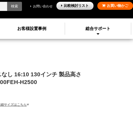
比較検討
リスト
お買い物かご
検索
お問い合わせ
お客様設置事例
総合サポート
スなし
16:10
130
インチ
製品高さ
0FEH-H2500
詳細サイズはこちら