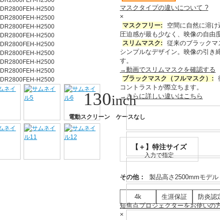
マスクタイプの違いについて
?
×
マスクフリー:
空間に自然に溶け
圧迫感が最も少なく
、映像の自由
スリムマスク:
従来のブラックマ
シンプルなデザイン。
映像の引き
す。
→動画でスリムマスクを確認する
ブラックマスク（フルマスク）:
コントラストが際立ちます。
130
inch
→さらに詳しい違いはこちら
電動スクリーン ケースなし
【＋】特注サイズ
入力で指定
その他：
製品高さ2500mmモデル
4k
生涯保証
防炎認
短焦点プロジェクターをお使いの
×