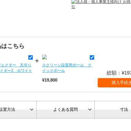
品はこちら
ジェクター 天吊り
スクリーン設置用ポール ク
イダー2 ホワイト
イックポール
総額：¥
19
¥19,800
設置方法
よくある
質問
寸法