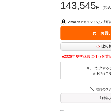
143,545
円
（税込1
Amazonアカウントで決済可
■2026年夏季休暇に伴う休
今、ご注文する
※上記は目
理想のス
無料の