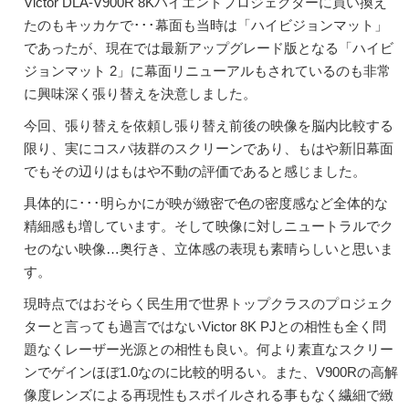
Victor DLA-V900R 8Kハイエンドプロジェクターに買い換え
たのもキッカケで･･･幕面も当時は「ハイビジョンマット」
であったが、現在では最新アップグレード版となる「ハイビ
ジョンマット 2」に幕面リニューアルもされているのも非常
に興味深く張り替えを決意しました。
今回、張り替えを依頼し張り替え前後の映像を脳内比較する
限り、実にコスパ抜群のスクリーンであり、もはや新旧幕面
でもその辺りはもはや不動の評価であると感じました。
具体的に･･･明らかにが映が緻密で色の密度感など全体的な
精細感も増しています。そして映像に対しニュートラルでク
セのない映像…奥行き、立体感の表現も素晴らしいと思いま
す。
現時点ではおそらく民生用で世界トップクラスのプロジェク
ターと言っても過言ではないVictor 8K PJとの相性も全く問
題なくレーザー光源との相性も良い。何より素直なスクリー
ンでゲインほぼ1.0なのに比較的明るい。また、V900Rの高解
像度レンズによる再現性もスポイルされる事もなく繊細で緻