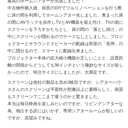
最高のホームシアターが完成しました！
中古物件購入後、得意のDIYでフルリノベーションを行う際
に床の間を利用してホームシアター化しました。奥まった床
の間にAVラックを自作しTVとAV機器を据え付け、TVの前に
スクリーンを下ろすかたちとし、床の間の「落とし掛け」の
中にスクリーンが隠れるのでケースなしとしました。プロジ
ェクターとサラウンドスピーカーの配線は和室の「長押」の
中に隠せるので、スマートに配線出来ました。
プロジェクター本体の拡大縮小機能が乏しいことと、設置距
離の関係からどうしても96インチという微妙なサイズが欲し
かったので、特注サイズにしましたが、大満足です。
スクリーンは他社の製品も含め3枚目ですが、シアターハウ
スさんのスクリーンは平面性が想像以上に素晴らしく、画質
もスクリーンでここまで違うのかと驚きました。
本当は毎日映画を楽しみたいのですが、リビングシアターな
為、独占する訳にはいかず、専用シアタールームが欲しいの
ですが、高望みですね。