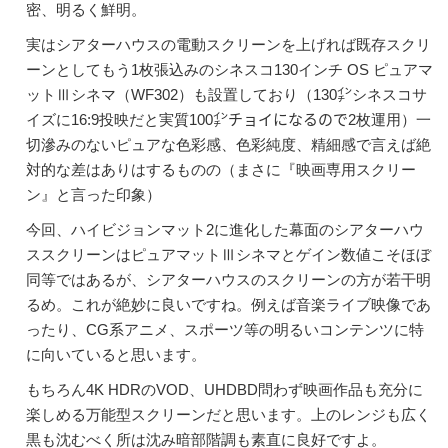
密、明るく鮮明。
実はシアターハウスの電動スクリーンを上げれば既存スクリ
ーンとしてもう1枚張込みのシネスコ130インチ OS ピュアマ
ットⅢシネマ（WF302）も設置しており（130㌅シネスコサ
イズに16:9投映だと実質100㌅チョイになるので2枚運用）一
切滲みのないピュアな色彩感、色彩純度、精細感で言えば絶
対的な差はありはするものの（まさに『映画専用スクリー
ン』と言った印象）
今回、ハイビジョンマット2に進化した幕面のシアターハウ
ススクリーンはピュアマットⅢシネマとゲイン数値こそほぼ
同等ではあるが、シアターハウスのスクリーンの方が若干明
るめ。これが絶妙に良いですね。例えば音楽ライブ映像であ
ったり、CG系アニメ、スポーツ等の明るいコンテンツに特
に向いていると思います。
もちろん4K HDRのVOD、UHDBD問わず映画作品も充分に
楽しめる万能型スクリーンだと思います。上のレンジも広く
黒も沈むべく所は沈み暗部階調も素直に良好ですよ。