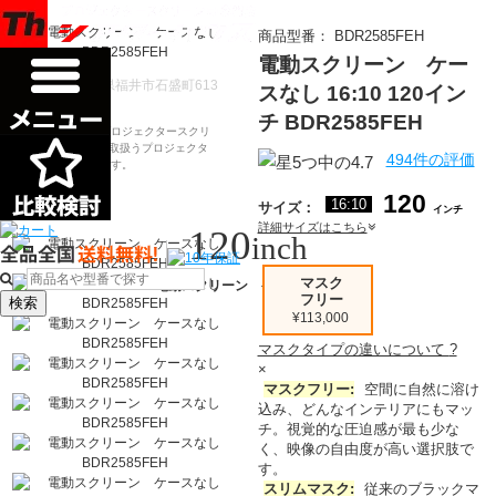
商品型番：
BDR2585FEH
電動スクリーン ケー
〒910-0122 福井県福井市石盛町613
スなし
16:10
120
イン
チ
BDR2585FEH
シアターハウスは、プロジェクタースクリ
ーンを全部で500以上取扱うプロジェクタ
494件の評価
ースクリーン専門店です。
120
16:10
サイズ：
インチ
詳細サイズはこちら
120
inch
マスク
電動スクリーン ケースなし
フリー
検索
¥113,000
マスクタイプの違いについて
?
×
マスクフリー:
空間に自然に溶け
込み、どんなインテリアにもマッ
チ。
視覚的な圧迫感が最も少な
く
、映像の自由度が高い選択肢で
す。
スリムマスク:
従来のブラックマ