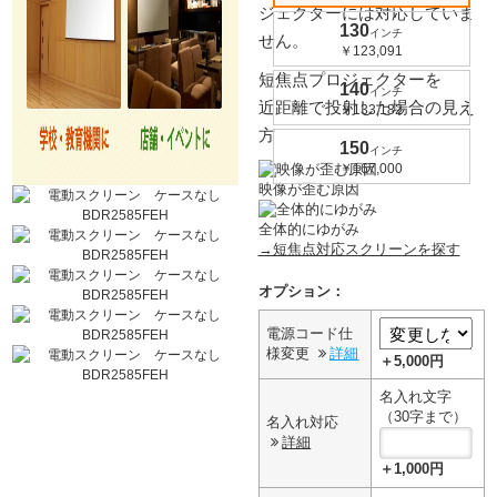
ジェクターには対応していま
130
インチ
せん。
￥123,091
短焦点プロジェクターを
140
インチ
近距離で投射した場合の見え
￥133,182
方
150
インチ
￥167,000
映像が歪む原因
全体的にゆがみ
→短焦点対応スクリーンを探す
オプション：
電源コード仕
様変更
詳細
＋5,000円
名入れ文字
（30字まで）
名入れ対応
詳細
＋1,000円