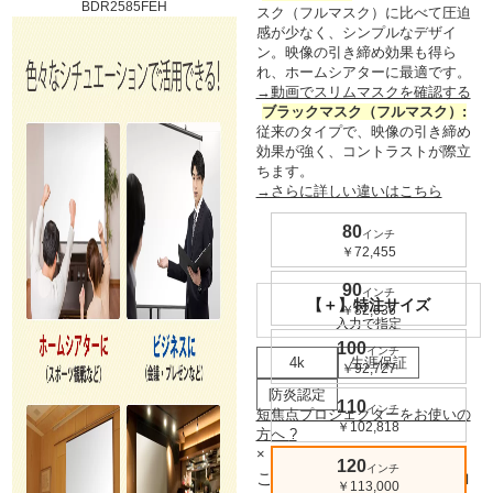
スク（フルマスク）に比べて圧迫
感が少なく、シンプルなデザイ
ン。
映像の引き締め効果
も得ら
れ、ホームシアターに最適です。
→動画でスリムマスクを確認する
ブラックマスク（フルマスク）:
従来のタイプで、映像の引き締め
効果が強く、コントラストが際立
ちます。
→さらに詳しい違いはこちら
80
インチ
￥72,455
90
インチ
【＋】特注サイズ
￥82,636
入力で指定
100
インチ
4k
生涯保証
￥92,727
防炎認定
110
インチ
短焦点プロジェクターをお使いの
￥102,818
方へ
?
×
120
インチ
このスクリーンは短焦点プロ
￥113,000