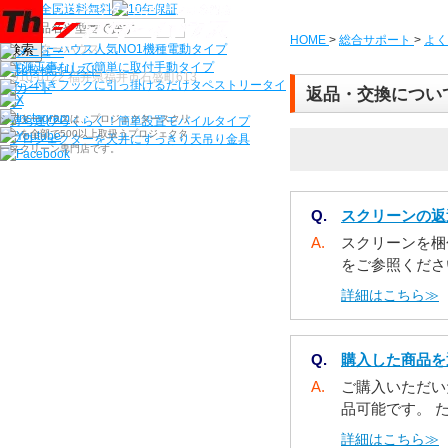
機種から選ぶ
HOME
>
総合サポート
>
よく
検索
シアターハウス人気NO1機種
電動タイプ
電源工事なしで簡単に取付
手動タイプ
〒910-0122 福井県福井市石盛町613
ネジ付きフックに引っ掛けるだけ
タペストリータイ
返品・交換について
プ
シアターハウスは、プロジェクタースクリ
持ち運びらくらく！簡単設置
モバイルタイプ
ーンを全部で500以上取扱うプロジェクタ
プロジェクターを天井にすっきり
天吊り金具
ースクリーン専門店です。
Q.
スクリーンの返
A.
スクリーンを梱
をご参照ください
詳細はこちら≫
Q.
購入した商品を
A.
ご購入いただい
品可能です。 た
詳細はこちら≫