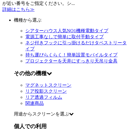
が近い番号をご指定ください。シ...
詳細はこちら≫
機種から選ぶ
シアターハウス人気NO1機種
電動タイプ
電源工事なしで簡単に取付
手動タイプ
ネジ付きフックに引っ掛けるだけ
タペストリータ
イプ
持ち運びらくらく！簡単設置
モバイルタイプ
プロジェクターを天井にすっきり
天吊り金具
その他の機種
マグネットスクリーン
リア投影スクリーン
リア透過フィルム
関連商品
用途からスクリーンを選ぶ
個人での利用