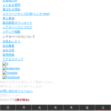
お客様の声
よくある質問
選ばれる理由
スクリーンサイズ計算(インチ×mm)
導入事例
製品図面ダウンロード
シアターハウスブログ
メディア掲載
シアターハウスについて
店長あいさつ
会社概要
会社沿革
採用情報
アクセスマップ
初めての方でも安心してご相談ください。
専門スタッフがサポートします。
お問い合わせフォームへ
営業カレンダー
08月の予定
(赤が休み)
日
月
火
水
木
金
土