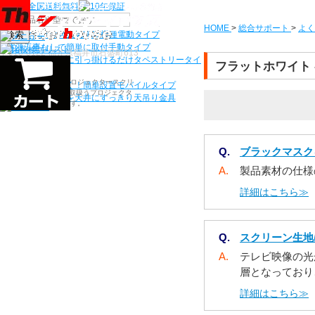
機種から選ぶ
HOME
>
総合サポート
>
よく
検索
シアターハウス人気NO1機種
電動タイプ
電源工事なしで簡単に取付
手動タイプ
〒910-0122 福井県福井市石盛町613
ネジ付きフックに引っ掛けるだけ
タペストリータイ
フラットホワイト 
プ
シアターハウスは、プロジェクタースクリ
持ち運びらくらく！簡単設置
モバイルタイプ
ーンを全部で500以上取扱うプロジェクタ
プロジェクターを天井にすっきり
天吊り金具
ースクリーン専門店です。
Q.
ブラックマスク
A.
製品素材の仕様
詳細はこちら≫
Q.
スクリーン生地
A.
テレビ映像の光
層となっており
詳細はこちら≫