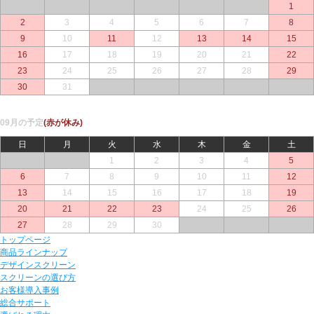
○
○
○
○
○
○
1
2
3
4
5
6
7
8
9
10
11
12
13
14
15
16
17
18
19
20
21
22
23
24
25
26
27
28
29
30
31
○
○
○
○
○
09月の予定
(赤が休み)
日
月
火
水
木
金
土
○
○
1
2
3
4
5
6
7
8
9
10
11
12
13
14
15
16
17
18
19
20
21
22
23
24
25
26
27
28
29
30
○
○
○
トップページ
商品ラインナップ
デザインスクリーン
スクリーンの選び方
お客様導入事例
総合サポート