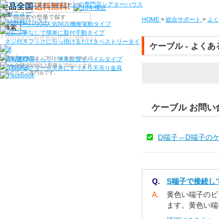
機種から選ぶ
HOME
>
総合サポート
>
よく
シアターハウス人気NO1機種
電動タイプ
検索
電源工事なしで簡単に取付
手動タイプ
〒910-0122 福井県福井市石盛町613
ネジ付きフックに引っ掛けるだけ
タペストリータイ
ケーブル - よく
プ
シアターハウスは、プロジェクタースクリ
持ち運びらくらく！簡単設置
モバイルタイプ
ーンを全部で500以上取扱うプロジェクタ
プロジェクターを天井にすっきり
天吊り金具
ースクリーン専門店です。
ケーブル お問い
D端子⇔D端子の
Q.
S端子で接続し
A.
黄色い端子のビ
ます。黄色い端