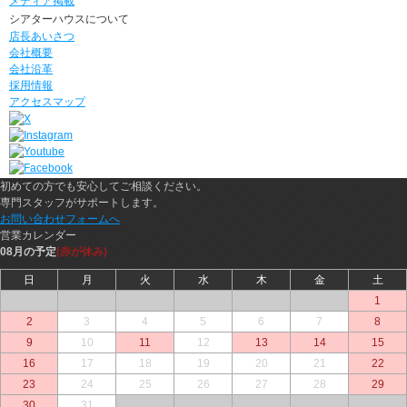
メディア掲載
シアターハウスについて
店長あいさつ
会社概要
会社沿革
採用情報
アクセスマップ
初めての方でも安心してご相談ください。
専門スタッフがサポートします。
お問い合わせフォームへ
営業カレンダー
08月の予定
(赤が休み)
日
月
火
水
木
金
土
○
○
○
○
○
○
1
2
3
4
5
6
7
8
9
10
11
12
13
14
15
16
17
18
19
20
21
22
23
24
25
26
27
28
29
30
31
○
○
○
○
○