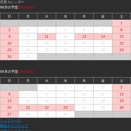
営業カレンダー
08月の予定
(赤が休み)
日
月
火
水
木
金
土
○
○
○
○
○
○
1
2
3
4
5
6
7
8
9
10
11
12
13
14
15
16
17
18
19
20
21
22
23
24
25
26
27
28
29
30
31
○
○
○
○
○
09月の予定
(赤が休み)
日
月
火
水
木
金
土
○
○
1
2
3
4
5
6
7
8
9
10
11
12
13
14
15
16
17
18
19
20
21
22
23
24
25
26
27
28
29
30
○
○
○
トップページ
商品ラインナップ
デザインスクリーン