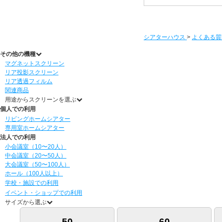
シアターハウス
>
よくある質
その他の機種
マグネットスクリーン
リア投影スクリーン
リア透過フィルム
関連商品
用途からスクリーンを選ぶ
個人での利用
リビングホームシアター
専用室ホームシアター
法人での利用
小会議室（10〜20人）
中会議室（20〜50人）
大会議室（50〜100人）
ホール（100人以上）
学校・施設での利用
イベント・ショップでの利用
サイズから選ぶ
50
60