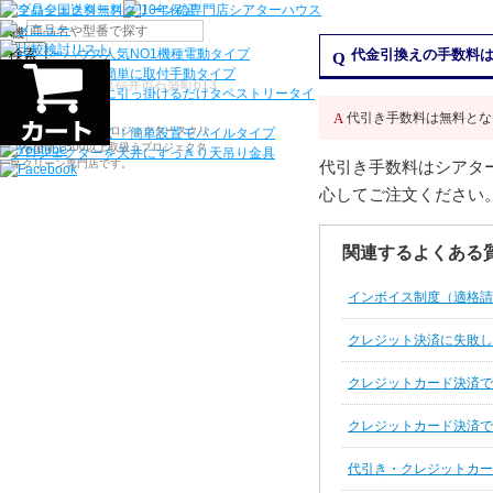
機種から選ぶ
検索
シアターハウス人気NO1機種
電動タイプ
代金引換えの手数料
電源工事なしで簡単に取付
手動タイプ
〒910-0122 福井県福井市石盛町613
ネジ付きフックに引っ掛けるだけ
タペストリータイ
プ
代引き手数料は無料とな
シアターハウスは、プロジェクタースクリ
持ち運びらくらく！簡単設置
モバイルタイプ
ーンを全部で500以上取扱うプロジェクタ
プロジェクターを天井にすっきり
天吊り金具
代引き手数料はシアタ
ースクリーン専門店です。
心してご注文ください
関連するよくある
インボイス制度（適格請
クレジット決済に失敗し
クレジットカード決済で
クレジットカード決済で
代引き・クレジットカー