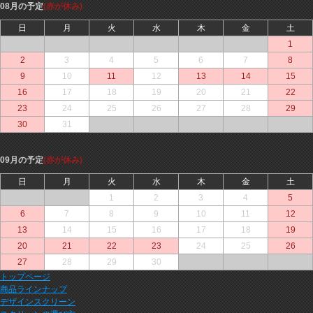
08月の予定
(赤が休み)
日
月
火
水
木
金
土
○
○
○
○
○
○
1
2
3
4
5
6
7
8
9
10
11
12
13
14
15
16
17
18
19
20
21
22
23
24
25
26
27
28
29
30
31
○
○
○
○
○
09月の予定
(赤が休み)
日
月
火
水
木
金
土
○
○
1
2
3
4
5
6
7
8
9
10
11
12
13
14
15
16
17
18
19
20
21
22
23
24
25
26
27
28
29
30
○
○
○
トップページ
商品ラインナップ
デザインスクリーン