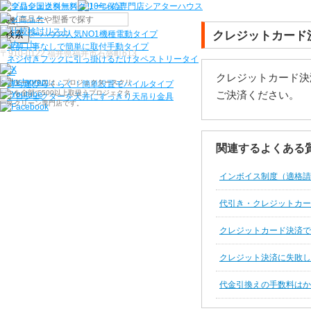
機種から選ぶ
検索
クレジットカード
シアターハウス人気NO1機種
電動タイプ
電源工事なしで簡単に取付
手動タイプ
〒910-0122 福井県福井市石盛町613
ネジ付きフックに引っ掛けるだけ
タペストリータイ
プ
クレジットカード決
シアターハウスは、プロジェクタースクリ
持ち運びらくらく！簡単設置
モバイルタイプ
ーンを全部で500以上取扱うプロジェクタ
ご決済ください。
プロジェクターを天井にすっきり
天吊り金具
ースクリーン専門店です。
関連するよくある
インボイス制度（適格請
代引き・クレジットカー
クレジットカード決済で
クレジット決済に失敗し
代金引換えの手数料はか