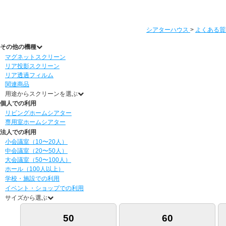
シアターハウス
>
よくある質
その他の機種
マグネットスクリーン
リア投影スクリーン
リア透過フィルム
関連商品
用途からスクリーンを選ぶ
個人での利用
リビングホームシアター
専用室ホームシアター
法人での利用
小会議室（10〜20人）
中会議室（20〜50人）
大会議室（50〜100人）
ホール（100人以上）
学校・施設での利用
イベント・ショップでの利用
サイズから選ぶ
50
60