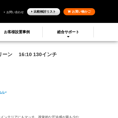
比較検討
リスト
お買い物かご
お問い合わせ
お客様設置事例
総合サポート
クリーン
16:10
130
インチ
ちら
インテリアにもマッチ。
視覚的な圧迫感が最も少な