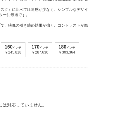
スク）に比べて圧迫感が少なく、シンプルなデザイ
ターに最適です。
で、映像の引き締め効果が強く、コントラストが際
160
170
180
190
インチ
インチ
インチ
インチ
￥245,818
￥287,636
￥303,364
￥319,273
には対応していません。