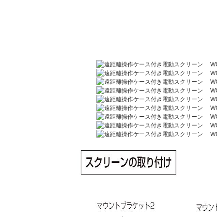
100
インチ
￥144,727