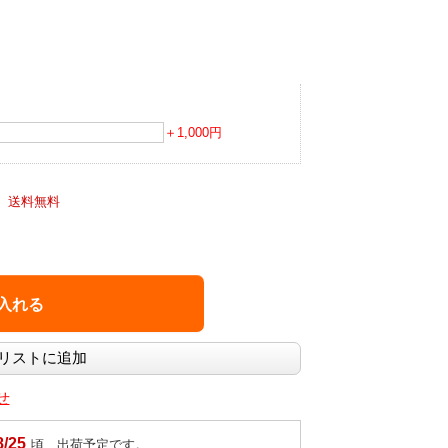
＋1,000円
）
送料無料
せ
8/25
頃、出荷予定です。