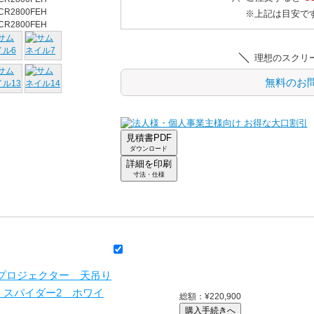
※上記は目安で
理想のスクリ
無料のお
見積書PDF
ダウンロード
詳細を印刷
寸法・仕様
 プロジェクター 天吊り
 スパイダー2 ホワイ
総額：¥
220,900