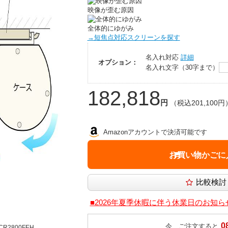
映像が歪む原因
全体的にゆがみ
→短焦点対応スクリーンを探す
名入れ対応
詳細
オプション：
名入れ文字（30字まで）
182,818
円
（税込201,100円
Amazonアカウントで決済可能です
■2026年夏季休暇に伴う休業日のお知ら
0
今、ご注文すると