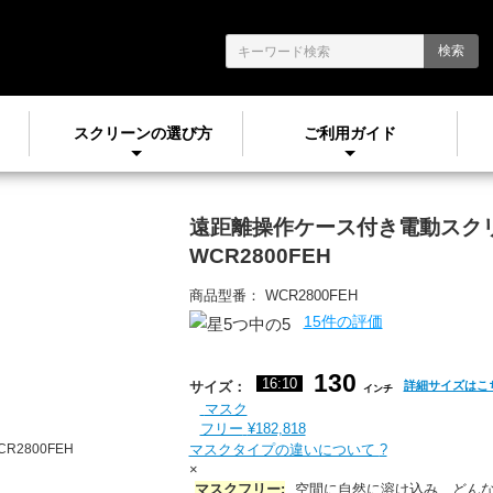
検索
スクリーンの選び方
ご利用ガイド
遠距離操作ケース付き電動ス
WCR2800FEH
商品型番：
WCR2800FEH
15件の評価
130
16:10
サイズ：
詳細サイズはこ
インチ
マスク
フリー
¥182,818
ーン
マスクタイプの違いについて
?
×
マスクフリー:
空間に自然に溶け込み、どんな