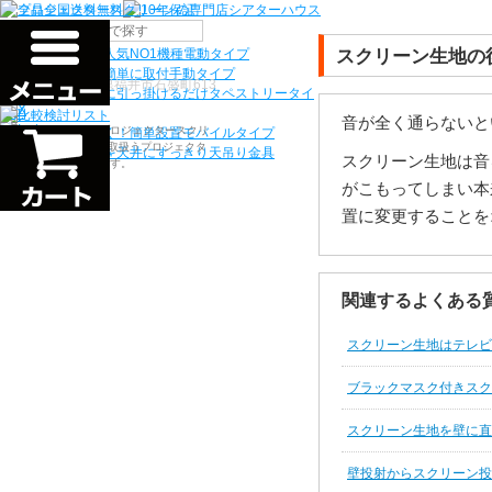
機種から選ぶ
検索
スクリーン生地の
シアターハウス人気NO1機種
電動タイプ
電源工事なしで簡単に取付
手動タイプ
〒910-0122 福井県福井市石盛町613
ネジ付きフックに引っ掛けるだけ
タペストリータイ
プ
音が全く通らないと
シアターハウスは、プロジェクタースクリ
持ち運びらくらく！簡単設置
モバイルタイプ
ーンを全部で500以上取扱うプロジェクタ
プロジェクターを天井にすっきり
天吊り金具
スクリーン生地は音
ースクリーン専門店です。
がこもってしまい本
置に変更することを
関連するよくある
スクリーン生地はテレビ
ブラックマスク付きスク
スクリーン生地を壁に直
壁投射からスクリーン投