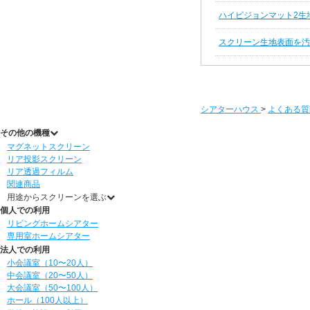
ハイビジョンマット2生
スクリーン生地表面を汚
シアターハウス
>
よくある質
その他の機種
マグネットスクリーン
リア投影スクリーン
リア透過フィルム
関連商品
用途からスクリーンを選ぶ
個人での利用
リビングホームシアター
専用室ホームシアター
法人での利用
小会議室（10〜20人）
中会議室（20〜50人）
大会議室（50〜100人）
ホール（100人以上）