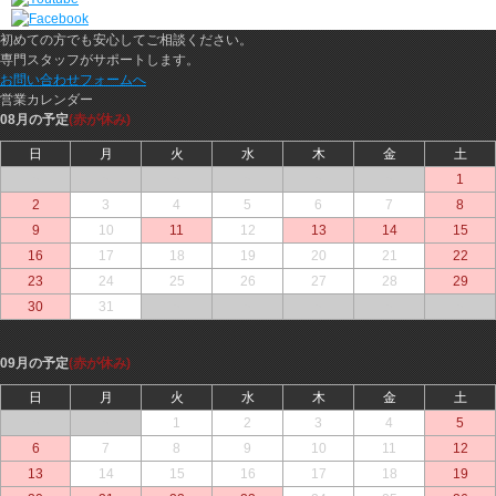
初めての方でも安心してご相談ください。
専門スタッフがサポートします。
お問い合わせフォームへ
営業カレンダー
08月の予定
(赤が休み)
日
月
火
水
木
金
土
○
○
○
○
○
○
1
2
3
4
5
6
7
8
9
10
11
12
13
14
15
16
17
18
19
20
21
22
23
24
25
26
27
28
29
30
31
○
○
○
○
○
09月の予定
(赤が休み)
日
月
火
水
木
金
土
○
○
1
2
3
4
5
6
7
8
9
10
11
12
13
14
15
16
17
18
19