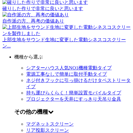
確りした作りで非常に良いと思います
自作派の方、再考の価値あり
上部生地をサウンド生地に変更した電動シネスコスクリー
ン...
機種から選ぶ
シアターハウス人気NO1機種
電動タイプ
電源工事なしで簡単に取付
手動タイプ
ネジ付きフックに引っ掛けるだけ
タペストリータ
イプ
持ち運びらくらく！簡単設置
モバイルタイプ
プロジェクターを天井にすっきり
天吊り金具
その他の機種
マグネットスクリーン
リア投影スクリーン