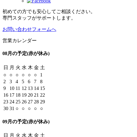
初めての方でも安心してご相談ください。
専門スタッフがサポートします。
お問い合わせフォームへ
営業カレンダー
08月の予定
(赤が休み)
日
月
火
水
木
金
土
○
○
○
○
○
○
1
2
3
4
5
6
7
8
9
10
11
12
13
14
15
16
17
18
19
20
21
22
23
24
25
26
27
28
29
30
31
○
○
○
○
○
09月の予定
(赤が休み)
日
月
火
水
木
金
土