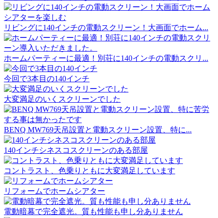
リビングに140インチの電動スクリーン！大画面でホーム...
ホームパーティーに最適！別荘に140インチの電動スクリ...
今回で3本目の140インチ
大変満足のいくスクリーンでした
BENQ MW769天吊設置と電動スクリーン設置、特に...
140インチシネスコスクリーンのある部屋
コントラスト、色乗りともに大変満足しています
リフォームでホームシアター
電動暗幕で完全遮光。質も性能も申し分ありません