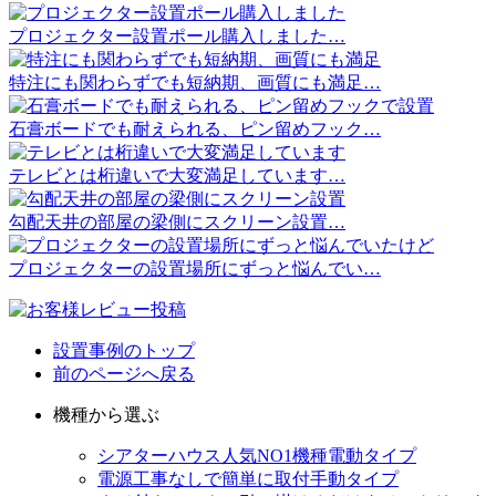
プロジェクター設置ポール購入しました…
特注にも関わらずでも短納期、画質にも満足…
石膏ボードでも耐えられる、ピン留めフック…
テレビとは桁違いで大変満足しています…
勾配天井の部屋の梁側にスクリーン設置…
プロジェクターの設置場所にずっと悩んでい…
設置事例のトップ
前のページへ戻る
機種から選ぶ
シアターハウス人気NO1機種
電動タイプ
電源工事なしで簡単に取付
手動タイプ