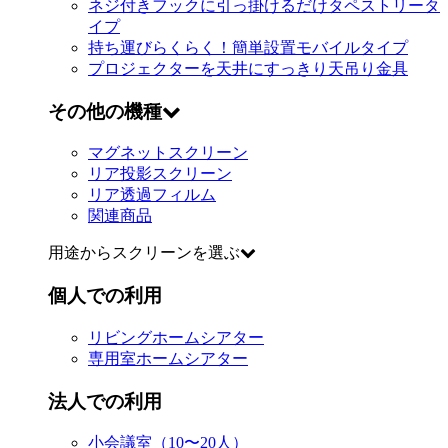
ネジ付きフックに引っ掛けるだけ
タペストリータ
イプ
持ち運びらくらく！簡単設置
モバイルタイプ
プロジェクターを天井にすっきり
天吊り金具
その他の機種
マグネットスクリーン
リア投影スクリーン
リア透過フィルム
関連商品
用途からスクリーンを選ぶ
個人での利用
リビングホームシアター
専用室ホームシアター
法人での利用
小会議室（10〜20人）