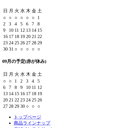
日
月
火
水
木
金
土
○
○
○
○
○
○
1
2
3
4
5
6
7
8
9
10
11
12
13
14
15
16
17
18
19
20
21
22
23
24
25
26
27
28
29
30
31
○
○
○
○
○
09月の予定
(赤が休み)
日
月
火
水
木
金
土
○
○
1
2
3
4
5
6
7
8
9
10
11
12
13
14
15
16
17
18
19
20
21
22
23
24
25
26
27
28
29
30
○
○
○
トップページ
商品ラインナップ