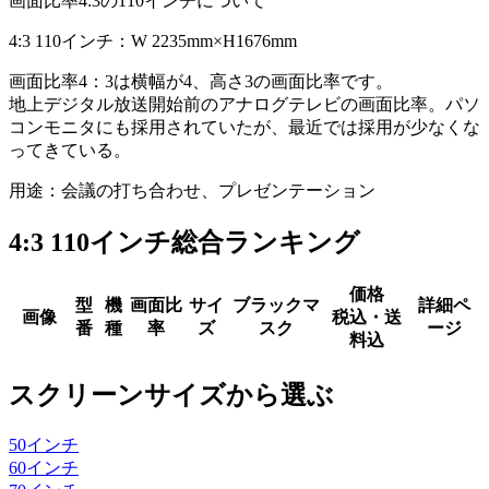
画面比率4:3の110インチについて
4:3 110インチ：W 2235mm×H1676mm
画面比率4：3は横幅が4、高さ3の画面比率です。
地上デジタル放送開始前のアナログテレビの画面比率。パソ
コンモニタにも採用されていたが、最近では採用が少なくな
ってきている。
用途：会議の打ち合わせ、プレゼンテーション
4:3 110インチ総合ランキング
価格
型
機
画面比
サイ
ブラックマ
詳細ペ
画像
税込・送
番
種
率
ズ
スク
ージ
料込
スクリーンサイズから選ぶ
50
インチ
60
インチ