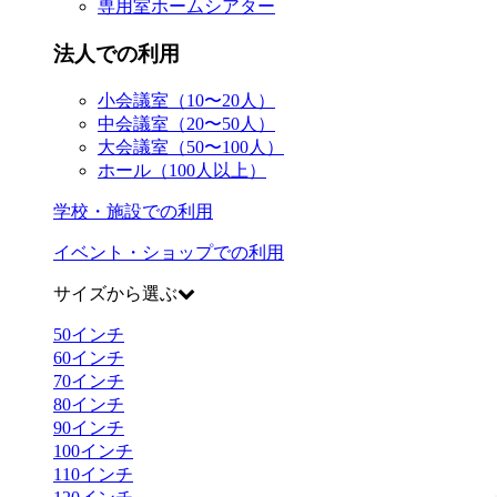
専用室ホームシアター
法人での利用
小会議室（10〜20人）
中会議室（20〜50人）
大会議室（50〜100人）
ホール（100人以上）
学校・施設での利用
イベント・ショップでの利用
サイズから選ぶ
50
インチ
60
インチ
70
インチ
80
インチ
90
インチ
100
インチ
110
インチ