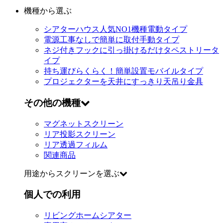
機種から選ぶ
シアターハウス人気NO1機種
電動タイプ
電源工事なしで簡単に取付
手動タイプ
ネジ付きフックに引っ掛けるだけ
タペストリータ
イプ
持ち運びらくらく！簡単設置
モバイルタイプ
プロジェクターを天井にすっきり
天吊り金具
その他の機種
マグネットスクリーン
リア投影スクリーン
リア透過フィルム
関連商品
用途からスクリーンを選ぶ
個人での利用
リビングホームシアター