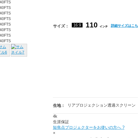
110
16:9
サイズ：
詳細サイズはこち
インチ
リアプロジェクション透過スクリーン
生地：
4k
生涯保証
短焦点プロジェクターをお使いの方へ
?
×