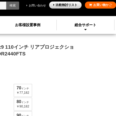
比較検討
リスト
お買い物かご
検索
お問い合わせ
お客様設置事例
総合サポート
:9
110
インチ
リアプロジェクショ
DR2440FTS
70
インチ
￥77,182
80
インチ
￥90,182
90
インチ