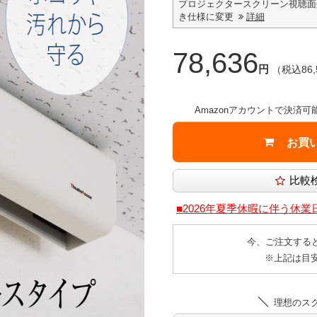
プロジェクタースクリーン視聴面
き仕様に変更
詳細
78,636
円
（税込86,
Amazonアカウントで決済可
■2026年夏季休暇に伴う休
今、ご注文する
※上記は目
理想のス