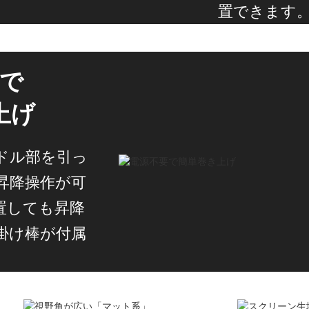
置できます
で
上げ
ドル部を引っ
昇降操作が可
置しても昇降
掛け棒が付属