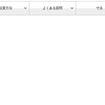
設置方法
よくある
質問
寸法