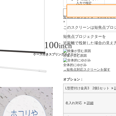
入力で指定
4k
生涯保証
防炎認
短焦点プロジェクターをお使いの
×
このスクリーンは短焦点プロ
短焦点プロジェクターを
100
近距離で投射した場合の見え
inch
ケース付きスプリングスクリーン
映像が歪む原因
全体的にゆがみ
→短焦点対応スクリーンを探す
オプション：
L型壁付け金具3 2個1セット
名入れ対応
詳細