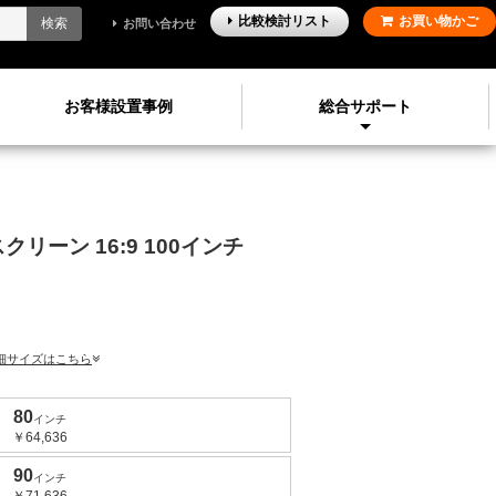
比較検討
リスト
お買い物かご
検索
お問い合わせ
お客様設置事例
総合サポート
スクリーン
16:9
100
インチ
細サイズはこちら
80
インチ
￥64,636
90
インチ
￥71,636