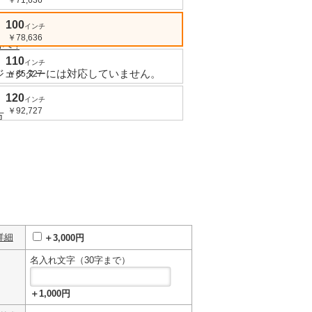
100
インチ
定
￥78,636
方へ
?
110
インチ
ジェクターには対応していません。
￥85,727
120
インチ
￥92,727
方
詳細
＋3,000円
名入れ文字（30字まで）
＋1,000円