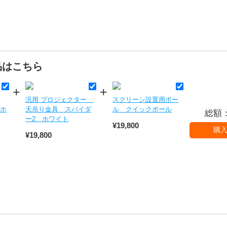
品はこちら
汎用 プロジェクター
スクリーン設置用ポー
 ホ
天吊り金具 スパイダ
ル クイックポール
総額
ー2 ホワイト
¥19,800
¥19,800