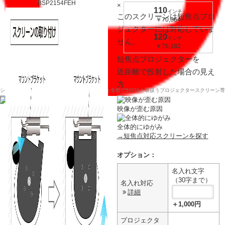
×
110
インチ
このスクリーンは短焦点プロ
￥70,364
ジェクターには対応していま
120
インチ
せん。
￥76,182
短焦点プロジェクターを
近距離で投射した場合の見え
方
シアターハウスは、プロジェクタースクリーンを全部で500以上取扱うプロジェクタースクリーン専
門店です。
映像が歪む原因
全体的にゆがみ
→短焦点対応スクリーンを探す
オプション：
名入れ文字
（30字まで）
名入れ対応
詳細
＋1,000円
プロジェクタ