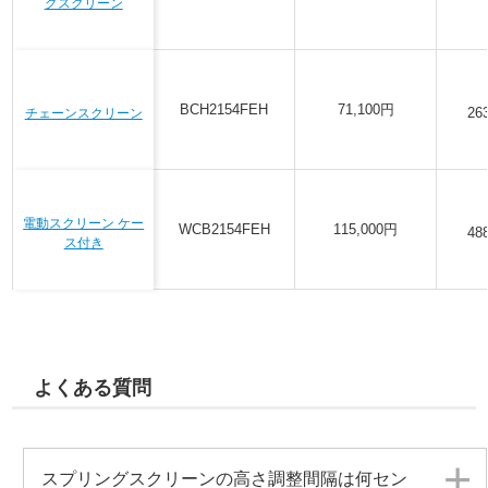
グスクリーン
BCH2154FEH
71,100円
2
チェーンスクリーン
電動スクリーン ケー
WCB2154FEH
115,000円
4
ス付き
よくある質問
スプリングスクリーンの高さ調整間隔は何セン