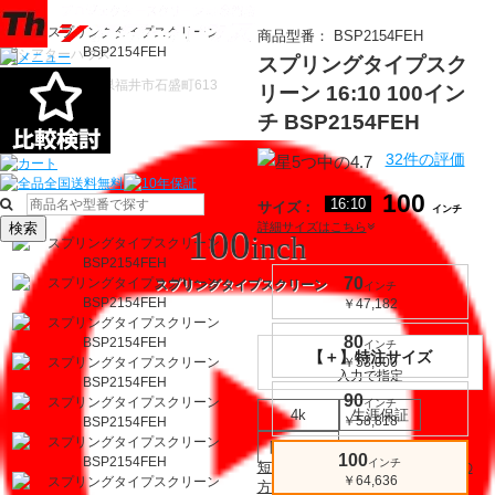
商品型番：
BSP2154FEH
スプリングタイプスク
〒910-0122 福井県福井市石盛町613
リーン
16:10
100
イン
チ
BSP2154FEH
32件の評価
100
16:10
サイズ：
インチ
詳細サイズはこちら
検索
100
inch
70
スプリングタイプスクリーン
インチ
￥47,182
80
インチ
【＋】特注サイズ
￥53,000
入力で指定
90
インチ
4k
生涯保証
￥58,818
防炎認定
100
インチ
短焦点プロジェクターをお使いの
￥64,636
方へ
?