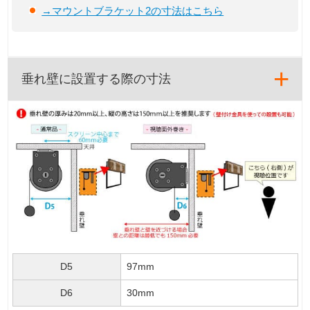
→マウントブラケット2の寸法はこちら
垂れ壁に設置する際の寸法
D5
97mm
D6
30mm