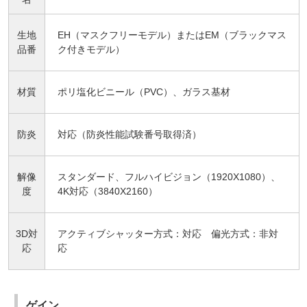
生地
EH（マスクフリーモデル）またはEM（ブラックマス
品番
ク付きモデル）
材質
ポリ塩化ビニール（PVC）、ガラス基材
防炎
対応（防炎性能試験番号取得済）
解像
スタンダード、フルハイビジョン（1920X1080）、
度
4K対応（3840X2160）
3D対
アクティブシャッター方式：対応 偏光方式：非対
応
応
ゲイン