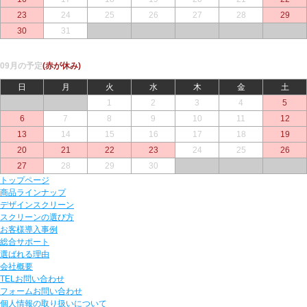
23
24
25
26
27
28
29
30
31
○
○
○
○
○
09月の予定
(赤が休み)
日
月
火
水
木
金
土
○
○
1
2
3
4
5
6
7
8
9
10
11
12
13
14
15
16
17
18
19
20
21
22
23
24
25
26
27
28
29
30
○
○
○
トップページ
商品ラインナップ
デザインスクリーン
スクリーンの選び方
お客様導入事例
総合サポート
選ばれる理由
会社概要
TELお問い合わせ
フォームお問い合わせ
個人情報の取り扱いについて