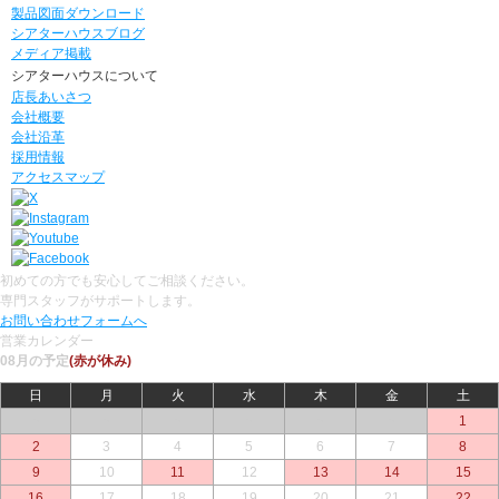
製品図面ダウンロード
シアターハウスブログ
メディア掲載
シアターハウスについて
店長あいさつ
会社概要
会社沿革
採用情報
アクセスマップ
初めての方でも安心してご相談ください。
専門スタッフがサポートします。
お問い合わせフォームへ
営業カレンダー
08月の予定
(赤が休み)
日
月
火
水
木
金
土
○
○
○
○
○
○
1
2
3
4
5
6
7
8
9
10
11
12
13
14
15
16
17
18
19
20
21
22