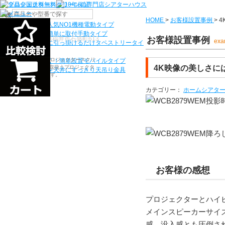
機種から選ぶ
HOME
>
お客様設置事例
>
4
検索
シアターハウス人気NO1機種
電動タイプ
電源工事なしで簡単に取付
手動タイプ
〒910-0122 福井県福井市石盛町613
お客様設置事例
exa
ネジ付きフックに引っ掛けるだけ
タペストリータイ
プ
シアターハウスは、プロジェクタースクリ
持ち運びらくらく！簡単設置
モバイルタイプ
4K映像の美しさに
ーンを全部で500以上取扱うプロジェクタ
プロジェクターを天井にすっきり
天吊り金具
ースクリーン専門店です。
カテゴリー：
ホームシアタ
お客様の感想
プロジェクターとハイ
メインスピーカーサイズ
感、没入感とも圧倒さ