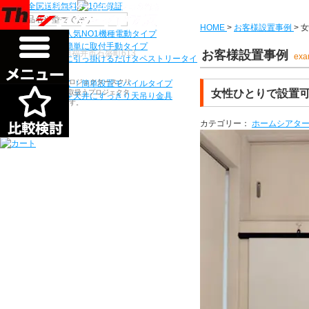
機種から選ぶ
HOME
>
お客様設置事例
>
女
検索
シアターハウス人気NO1機種
電動タイプ
電源工事なしで簡単に取付
手動タイプ
〒910-0122 福井県福井市石盛町613
お客様設置事例
exa
ネジ付きフックに引っ掛けるだけ
タペストリータイ
プ
シアターハウスは、プロジェクタースクリ
持ち運びらくらく！簡単設置
モバイルタイプ
女性ひとりで設置
ーンを全部で500以上取扱うプロジェクタ
プロジェクターを天井にすっきり
天吊り金具
ースクリーン専門店です。
カテゴリー：
ホームシアタ