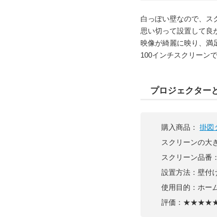
白っぽい壁なので、ス
思い切って設置して良
映像が綺麗に映り、満
100インチスクリーン
プロジェクター
購入商品：
掛図
スクリーンの大きさ
スクリーン品番
設置方法：壁付
使用目的：ホー
評価：★★★★