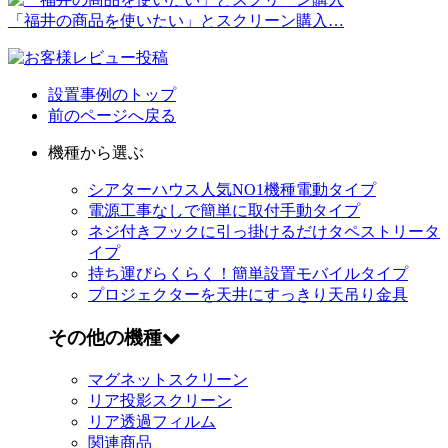
「福井の商品を使いたい」とスクリーン購入…
設置事例のトップ
前のページへ戻る
機種から選ぶ
シアターハウス人気NO1機種
電動タイプ
電源工事なしで簡単に取付
手動タイプ
ネジ付きフックに引っ掛けるだけ
タペストリータ
イプ
持ち運びらくらく！簡単設置
モバイルタイプ
プロジェクターを天井にすっきり
天吊り金具
その他の機種
マグネットスクリーン
リア投影スクリーン
リア透過フィルム
関連商品