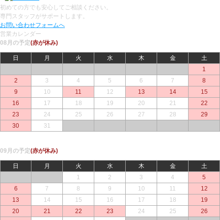
初めての方でも安心してご相談ください。
専門スタッフがサポートします。
お問い合わせフォームへ
営業カレンダー
08月の予定
(赤が休み)
日
月
火
水
木
金
土
○
○
○
○
○
○
1
2
3
4
5
6
7
8
9
10
11
12
13
14
15
16
17
18
19
20
21
22
23
24
25
26
27
28
29
30
31
○
○
○
○
○
09月の予定
(赤が休み)
日
月
火
水
木
金
土
○
○
1
2
3
4
5
6
7
8
9
10
11
12
13
14
15
16
17
18
19
20
21
22
23
24
25
26