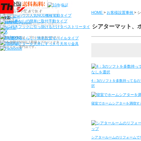
機種から選ぶ
HOME
>
お客様設置事例
>
シ
シアターハウス人気NO1機種
電動タイプ
検索
電源工事なしで簡単に取付
手動タイプ
〒910-0122 福井県福井市石盛町613
シアターマット、ホ
ネジ付きフックに引っ掛けるだけ
タペストリータイ
プ
シアターハウスは、プロジェクタースクリ
持ち運びらくらく！簡単設置
モバイルタイプ
ーンを全部で500以上取扱うプロジェクタ
プロジェクターを天井にすっきり
天吊り金具
ースクリーン専門店です。
4：3のソフトを多数持ってる
択
寝室でホームシアターを満喫す
シアタールームのリフォームで