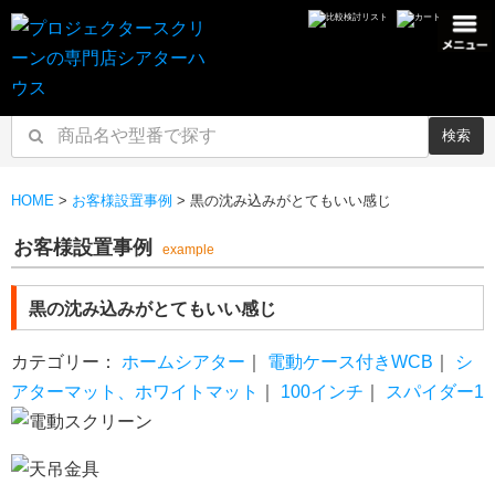
検索
HOME
>
お客様設置事例
>
黒の沈み込みがとてもいい感じ
お客様設置事例
example
黒の沈み込みがとてもいい感じ
カテゴリー：
ホームシアター
｜
電動ケース付きWCB
｜
シ
アターマット、ホワイトマット
｜
100インチ
｜
スパイダー1