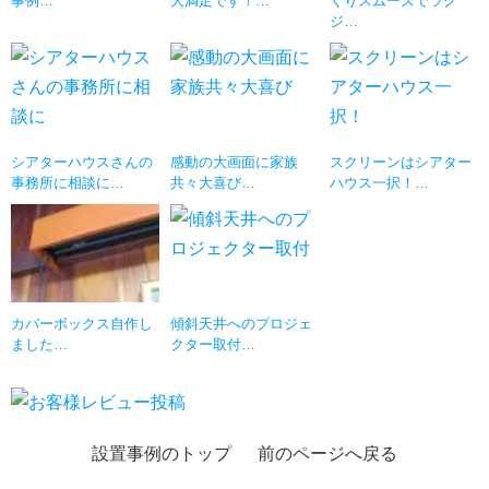
事例…
大満足です！…
くりスムーズでラグ
ジ…
シアターハウスさんの
感動の大画面に家族
スクリーンはシアター
事務所に相談に…
共々大喜び…
ハウス一択！…
カバーボックス自作し
傾斜天井へのプロジェ
ました…
クター取付…
設置事例のトップ
前のページへ戻る