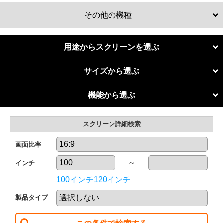
その他の機種
マグネットスクリーン
用途からスクリーンを選ぶ
個人での利用
リア投影スクリーン
サイズから選ぶ
リビングホームシアター
50
60
70
80
機能から選ぶ
リア透過フィルム
インチ
インチ
インチ
インチ
4K・フルハイビジョン
専用室ホームシアター
スクリーン詳細検索
超短焦点・短焦点
関連商品
90
100
110
120
インチ
インチ
インチ
インチ
明るい部屋に強い
画面比率
法人での利用
～
インチ
130
140
150
160
小会議室（10〜20人）
インチ
インチ
インチ
インチ
100インチ
120インチ
中会議室（20〜50人）
製品タイプ
170
180
190
200
インチ
インチ
インチ
インチ
大会議室（50〜100人）