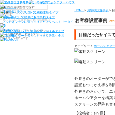
機種から選ぶ
HOME
>
お客様設置事例
>
目
検索
シアターハウス人気NO1機種
電動タイプ
電源工事なしで簡単に取付
手動タイプ
〒910-0122 福井県福井市石盛町613
お客様設置事例
exa
ネジ付きフックに引っ掛けるだけ
タペストリータイ
プ
シアターハウスは、プロジェクタースクリ
持ち運びらくらく！簡単設置
モバイルタイプ
目標だったサイズで
ーンを全部で500以上取扱うプロジェクタ
プロジェクターを天井にすっきり
天吊り金具
ースクリーン専門店です。
カテゴリー：
ホームシアタ
外巻きのオーダーがで
設置もつっかえ棒を利
外巻きのおかげで、エ
ホームシアターを構築
スクリーンの昇降も音
【投稿者：sin 様】