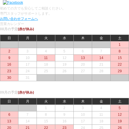
初めての方でも安心してご相談ください。
専門スタッフがサポートします。
お問い合わせフォームへ
営業カレンダー
08月の予定
(赤が休み)
日
月
火
水
木
金
土
○
○
○
○
○
○
1
2
3
4
5
6
7
8
9
10
11
12
13
14
15
16
17
18
19
20
21
22
23
24
25
26
27
28
29
30
31
○
○
○
○
○
09月の予定
(赤が休み)
日
月
火
水
木
金
土
○
○
1
2
3
4
5
6
7
8
9
10
11
12
13
14
15
16
17
18
19
20
21
22
23
24
25
26