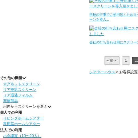
学校の行事でご使用頂くためタ
ーンを導入...
会社の打ち合わせ用にスクリー
« 前へ
1
シアターハウス
>
お客様設置
その他の機種
マグネットスクリーン
リア投影スクリーン
リア透過フィルム
関連商品
用途からスクリーンを選ぶ
個人での利用
リビングホームシアター
専用室ホームシアター
法人での利用
小会議室（10〜20人）