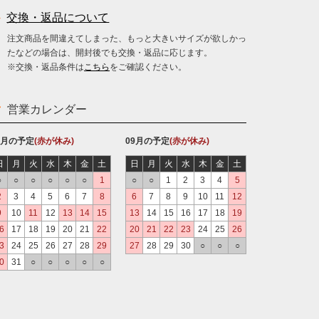
交換・返品について
注文商品を間違えてしまった、もっと大きいサイズが欲しかっ
たなどの場合は、開封後でも交換・返品に応じます。
※交換・返品条件は
こちら
をご確認ください。
営業カレンダー
8月の予定
(赤が休み)
09月の予定
(赤が休み)
日
月
火
水
木
金
土
日
月
火
水
木
金
土
○
○
○
○
○
○
1
○
○
1
2
3
4
5
2
3
4
5
6
7
8
6
7
8
9
10
11
12
9
10
11
12
13
14
15
13
14
15
16
17
18
19
6
17
18
19
20
21
22
20
21
22
23
24
25
26
3
24
25
26
27
28
29
27
28
29
30
○
○
○
0
31
○
○
○
○
○