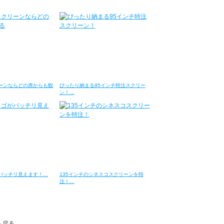
ーンならどの席からも観
ぴったり納まる95インチ特注スクリー
ン！…
バッチリ見えます！…
135インチのシネスコスクリーンを特
注！…
へ戻る