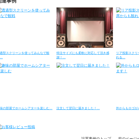
関連事例
過型スクリーンを使ってみんなで観
特注サイズにも柔軟に対応して頂き感
リア投影スクリ
…
謝！…
れる…
味の部屋でホームシアターを楽しむ…
注文して翌日に届きました！…
外からもロゴが
設置事例のトップ
前のページ