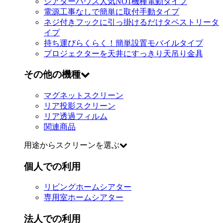
シアターハウス人気NO1機種
電動タイプ
電源工事なしで簡単に取付
手動タイプ
ネジ付きフックに引っ掛けるだけ
タペストリータ
イプ
持ち運びらくらく！簡単設置
モバイルタイプ
プロジェクターを天井にすっきり
天吊り金具
その他の機種
マグネットスクリーン
リア投影スクリーン
リア透過フィルム
関連商品
用途からスクリーンを選ぶ
個人での利用
リビングホームシアター
専用室ホームシアター
法人での利用