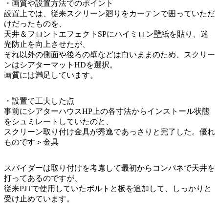
・画質や設置方法でのポイント
設置上では、従来スクリーン廻りをカーテンで囲っていただ
けだったものを、
天井＆フロントエフェクトSPにハイミロン壁紙を貼り、迷
光防止を向上させたが、
それ以外の側面や後ろの壁などは白いままのため、スクリー
ンはシアターマットHDを選択。
画質には満足しています。
・設置で工夫した点
事前にシアターハウスHP上の各寸法からインストール状態
をシュミレートしていたのと、
スクリーン取り付け金具が秀逸であっさりと完了した。優れ
ものです＞金具
スパイダーは取り付けを考慮して最初からコンパネで天井を
打ってあるのですが、
従来PJTで使用していたボルトと板を追加して、しっかりと
受け止めています。