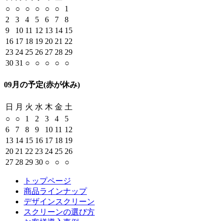
○
○
○
○
○
○
1
2
3
4
5
6
7
8
9
10
11
12
13
14
15
16
17
18
19
20
21
22
23
24
25
26
27
28
29
30
31
○
○
○
○
○
09月の予定
(赤が休み)
日
月
火
水
木
金
土
○
○
1
2
3
4
5
6
7
8
9
10
11
12
13
14
15
16
17
18
19
20
21
22
23
24
25
26
27
28
29
30
○
○
○
トップページ
商品ラインナップ
デザインスクリーン
スクリーンの選び方