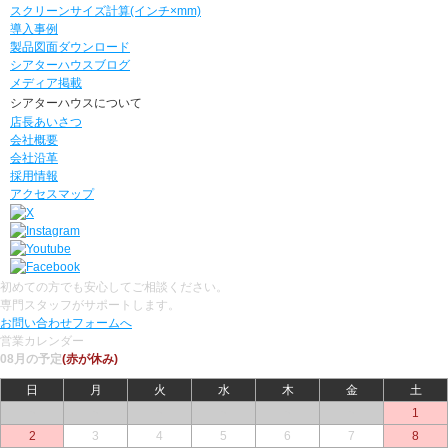
スクリーンサイズ計算(インチ×mm)
導入事例
製品図面ダウンロード
シアターハウスブログ
メディア掲載
シアターハウスについて
店長あいさつ
会社概要
会社沿革
採用情報
アクセスマップ
初めての方でも安心してご相談ください。
専門スタッフがサポートします。
お問い合わせフォームへ
営業カレンダー
08月の予定
(赤が休み)
日
月
火
水
木
金
土
○
○
○
○
○
○
1
2
3
4
5
6
7
8