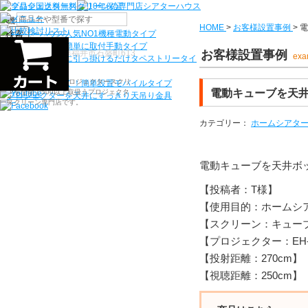
機種から選ぶ
HOME
>
お客様設置事例
>
電
検索
シアターハウス人気NO1機種
電動タイプ
電源工事なしで簡単に取付
手動タイプ
〒910-0122 福井県福井市石盛町613
お客様設置事例
exa
ネジ付きフックに引っ掛けるだけ
タペストリータイ
プ
シアターハウスは、プロジェクタースクリ
持ち運びらくらく！簡単設置
モバイルタイプ
電動キューブを天
ーンを全部で500以上取扱うプロジェクタ
プロジェクターを天井にすっきり
天吊り金具
ースクリーン専門店です。
カテゴリー：
ホームシアタ
電動キューブを天井ボ
【投稿者：T様】
【使用目的：ホームシ
【スクリーン：キューブ：電
【プロジェクター：EH-
【投射距離：270cm】
【視聴距離：250cm】