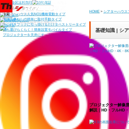
機種から選ぶ
HOME
>
シアターハウス
検索
シアターハウス人気NO1機種
電動タイプ
電源工事なしで簡単に取付
手動タイプ
〒910-0122 福井県福井市石盛町613
ネジ付きフックに引っ掛けるだけ
タペストリータイプ
基礎知識 | 
持ち運びらくらく！簡単設置
モバイルタイプ
プロジェクターを天井にすっきり
天吊り金具
プロジェクター解像
解説｜HD・フルHD・.