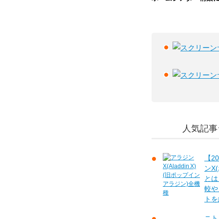
人気記事
【2
ンX
とは
較や
トを
ニト