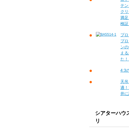
テン
クリ
満足
検証
プロ
プロ
ンの
える
た！
4:
天吊
適！
井に
シアターハウ
リ