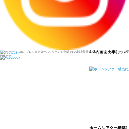
4:3の画面比率につい
シアターハウスは、プロジェクタースクリーンを全部で500以上取扱うプロジェクタースクリーン専
門店です。
ホームシアター構築