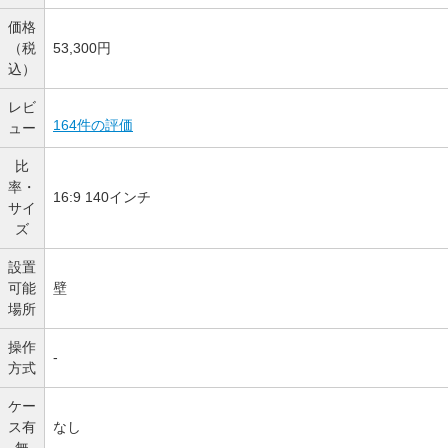
価格
（税
53,300円
込）
レビ
164件の評価
ュー
比
率・
16:9 140インチ
サイ
ズ
設置
可能
壁
場所
操作
-
方式
ケー
ス有
なし
無