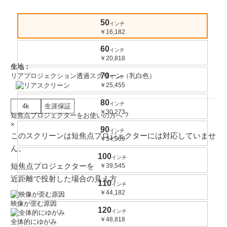
50
インチ
￥16,182
60
インチ
￥20,818
生地：
70
リアプロジェクション透過スクリーン（乳白色）
インチ
￥25,455
80
インチ
4k
生涯保証
￥30,273
短焦点プロジェクターをお使いの方へ
?
×
90
インチ
このスクリーンは短焦点プロジェクターには対応していませ
￥34,909
ん。
100
インチ
短焦点プロジェクターを
￥39,545
近距離で投射した場合の見え方
110
インチ
￥44,182
映像が歪む原因
120
インチ
￥48,818
全体的にゆがみ