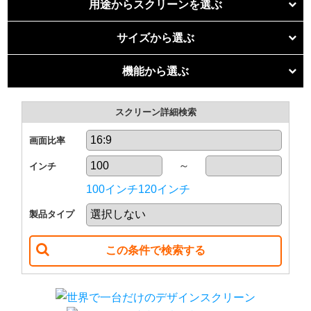
用途からスクリーンを選ぶ
個人での利用
リア投影スクリーン
サイズから選ぶ
リビングホームシアター
50
60
70
80
機能から選ぶ
リア透過フィルム
インチ
インチ
インチ
インチ
4K・フルハイビジョン
専用室ホームシアター
スクリーン詳細検索
超短焦点・短焦点
関連商品
90
100
110
120
インチ
インチ
インチ
インチ
明るい部屋に強い
画面比率
法人での利用
～
インチ
130
140
150
160
小会議室（10〜20人）
インチ
インチ
インチ
インチ
100インチ
120インチ
中会議室（20〜50人）
製品タイプ
170
180
190
200
インチ
インチ
インチ
インチ
大会議室（50〜100人）
210
220
ホール（100人以上）
インチ
インチ