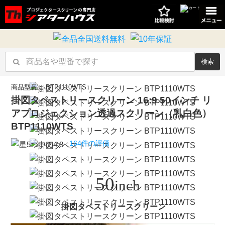
検索
商品型番：
BTP1110WTS
掛図タペストリースクリーン
16:9
50
インチ
リ
アプロジェクション透過スクリーン（乳白色）
BTP1110WTS
164件の評価
50
inch
掛図タペストリースクリーン