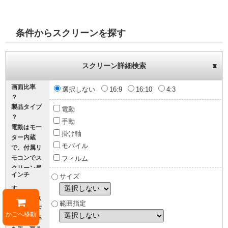
条件からスクリーンを探す
スクリーン詳細検索
▼
▲
画面比率
選択しない
16:9
16:10
4:3
？
製品タイプ
16:9
は、
電動
？
DVDやブル
手動
電動
はモー
ーレイ、テ
掛け軸
ター内蔵
レビ、
モバイル
で、付属リ
Youtubeなど
モコンでス
フィルム
に採用され
クリーン昇
ている画面
インチ
サイズ
降が行えま
比率でホー
す。
ムシアター
手動
は、ス
向けです。
範囲指定
クリーン下
16:10
は、
かごへ移動
部の取っ手
PC画面やパ