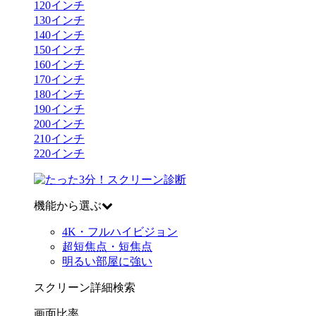
120
インチ
130
インチ
140
インチ
150
インチ
160
インチ
170
インチ
180
インチ
190
インチ
200
インチ
210
インチ
220
インチ
機能から選ぶ
4K・フルハイビジョン
超短焦点・短焦点
明るい部屋に強い
スクリーン詳細検索
画面比率