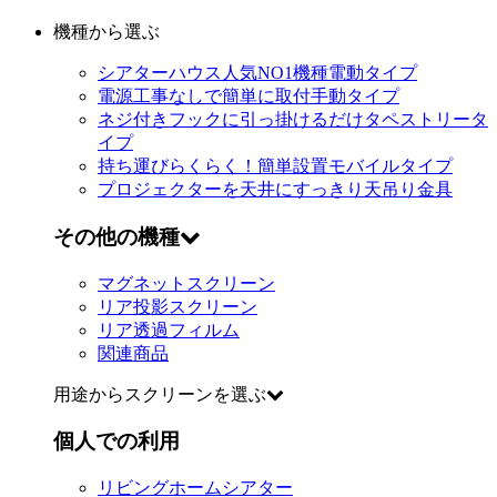
機種から選ぶ
シアターハウス人気NO1機種
電動タイプ
電源工事なしで簡単に取付
手動タイプ
ネジ付きフックに引っ掛けるだけ
タペストリータ
イプ
持ち運びらくらく！簡単設置
モバイルタイプ
プロジェクターを天井にすっきり
天吊り金具
その他の機種
マグネットスクリーン
リア投影スクリーン
リア透過フィルム
関連商品
用途からスクリーンを選ぶ
個人での利用
リビングホームシアター