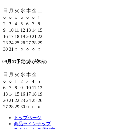
日
月
火
水
木
金
土
○
○
○
○
○
○
1
2
3
4
5
6
7
8
9
10
11
12
13
14
15
16
17
18
19
20
21
22
23
24
25
26
27
28
29
30
31
○
○
○
○
○
09月の予定
(赤が休み)
日
月
火
水
木
金
土
○
○
1
2
3
4
5
6
7
8
9
10
11
12
13
14
15
16
17
18
19
20
21
22
23
24
25
26
27
28
29
30
○
○
○
トップページ
商品ラインナップ