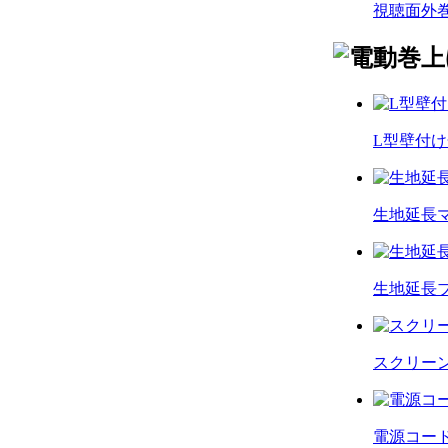
視聴面外
L型壁付
生地延長
生地延長
スクリー
電源コー