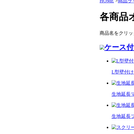
HOME
>
商品ラ
各商品
商品名をクリッ
ケース付
L型壁付
生地延長
生地延長