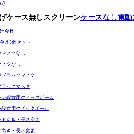
巻き
ケースなし電動
け金具
3個セット
マスクなし
ブラックマスク
ン設置用
クイックポール
ド
向き・長さ変更