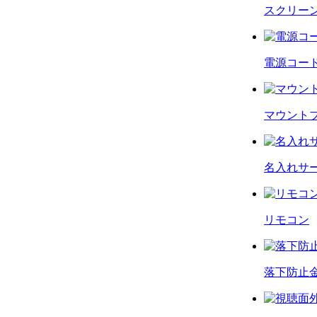
スクリー
電源コー
マウント
名入れサ
リモコン
落下防止