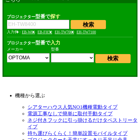
型番で
探す
プロジェクター
EB-W06
EB-FH52
EH-TW7000
EH-TW7100
型番で
入力
プロジェクター
メーカー
型番
機種から選ぶ
シアターハウス人気NO1機種
電動タイプ
電源工事なしで簡単に取付
手動タイプ
ネジ付きフックに引っ掛けるだけ
タペストリータ
イプ
持ち運びらくらく！簡単設置
モバイルタイプ
プロジェクターを天井にすっきり
天吊り金具