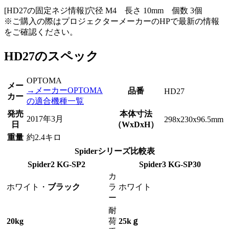
[HD27の固定ネジ情報]
穴径 M4 長さ 10mm 個数 3個
※ご購入の際はプロジェクターメーカーのHPで最新の情報
をご確認ください。
HD27のスペック
OPTOMA
メー
→メーカーOPTOMA
品番
HD27
カー
の適合機種一覧
発売
本体寸法
2017年3月
298x230x96.5mm
日
（WxDxH）
重量
約2.4キロ
Spiderシリーズ比較表
Spider2 KG-SP2
Spider3 KG-SP30
カ
ホワイト・
ブラック
ラ
ホワイト
ー
耐
20kg
荷
25kｇ