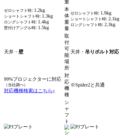
重
本
: 1.2kg
ゼロシャフト時
: 1.9kg
ゼロシャフト時
体
: 1.3kg
ショートシャフト時
: 2.1kg
ショートシャフト時
: 1.4kg
重
ロングシャフト時
: 2.3kg
ロングシャフト時
: 1.5kg
壁付けアングル時
量
取
付
可
天井・
壁
天井・
吊りボルト対応
能
場
所
対
99%プロジェクターに対応
応
※Spider2と共通
（当社調べ）
機
対応機種検索はこちら»
種
シ
ャ
フ
ト