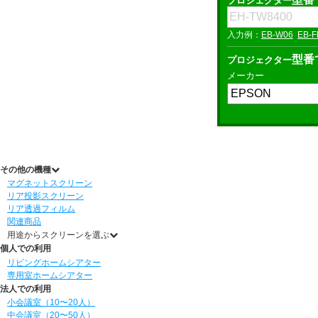
プロジェクター
EB-W06
EB-F
型番
プロジェクター
メーカー
その他の機種
マグネットスクリーン
リア投影スクリーン
リア透過フィルム
関連商品
用途からスクリーンを選ぶ
個人での利用
リビングホームシアター
専用室ホームシアター
法人での利用
小会議室（10〜20人）
中会議室（20〜50人）