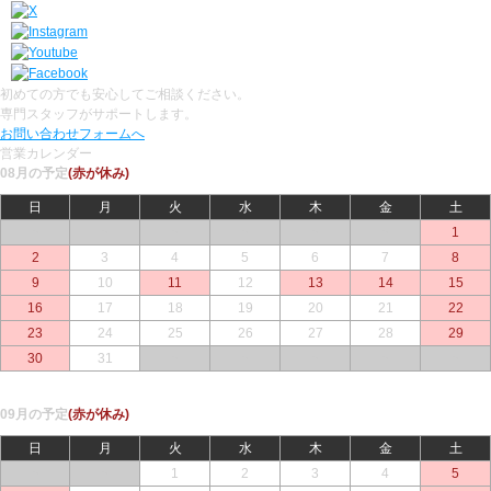
初めての方でも安心してご相談ください。
専門スタッフがサポートします。
お問い合わせフォームへ
営業カレンダー
08月の予定
(赤が休み)
日
月
火
水
木
金
土
○
○
○
○
○
○
1
2
3
4
5
6
7
8
9
10
11
12
13
14
15
16
17
18
19
20
21
22
23
24
25
26
27
28
29
30
31
○
○
○
○
○
09月の予定
(赤が休み)
日
月
火
水
木
金
土
○
○
1
2
3
4
5