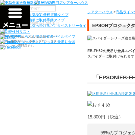
機種から選ぶ
シアターハウス
>
商品ライン
検索
シアターハウス人気NO1機種
電動タイプ
電源工事なしで簡単に取付
手動タイプ
〒910-0122 福井県福井市石盛町613
EPSONプロジェクタ
ネジ付きフックに引っ掛けるだけ
タペストリータイ
プ
持ち運びらくらく！簡単設置
モバイルタイプ
シアターハウスは、プロジェクタースクリ
ーンを全部で500以上取扱うプロジェクタ
プロジェクターを天井にすっきり
天吊り金具
ースクリーン専門店です。
EB-FH52
の天吊り金具スパ
スパイダーに
取付けられます
「EPSON/EB-F
19,800円
（税込）
99%のプロジェ