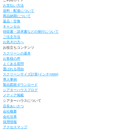
お支払い方法
送料・配達について
商品納期について
返品・交換
キャンセル
領収書・請求書などの発行について
ご注文方法
お急ぎの方へ
お役立ちコンテンツ
スクリーンの基本
お客様の声
よくある質問
選ばれる理由
スクリーンサイズ計算(インチ×mm)
導入事例
製品図面ダウンロード
シアターハウスブログ
メディア掲載
シアターハウスについて
店長あいさつ
会社概要
会社沿革
採用情報
アクセスマップ