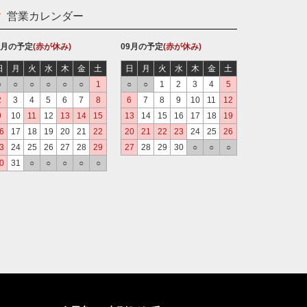
営業カレンダー
8月の予定
(赤が休み)
09月の予定
(赤が休み)
日
月
火
水
木
金
土
日
月
火
水
木
金
土
○
○
○
○
○
○
1
○
○
1
2
3
4
5
2
3
4
5
6
7
8
6
7
8
9
10
11
12
9
10
11
12
13
14
15
13
14
15
16
17
18
19
6
17
18
19
20
21
22
20
21
22
23
24
25
26
3
24
25
26
27
28
29
27
28
29
30
○
○
○
0
31
○
○
○
○
○