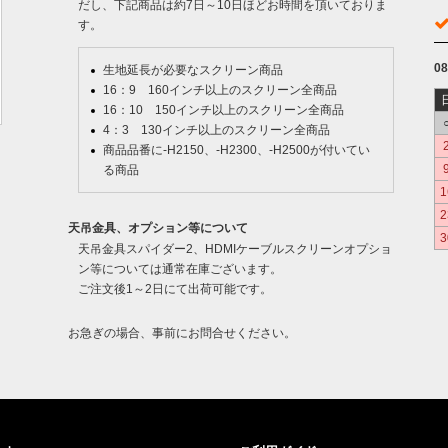
だし、下記商品は約7日～10日ほどお時間を頂いておりま
す。
0
生地延長が必要なスクリーン商品
16：9 160インチ以上のスクリーン全商品
16：10 150インチ以上のスクリーン全商品
4：3 130インチ以上のスクリーン全商品
商品品番に-H2150、-H2300、-H2500が付いてい
る商品
1
2
天吊金具、オプション等について
3
天吊金具スパイダー2、HDMIケーブルスクリーンオプショ
ン等については通常在庫ございます。
ご注文後1～2日にて出荷可能です。
お急ぎの場合、事前にお問合せください。