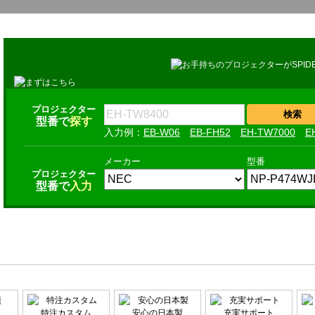
プロジェクター
型番で
探す
EB-W06
EB-FH52
EH-TW7000
E
メーカー
型番
プロジェクター
型番で
入力
特注カスタム
安心の日本製
充実サポート