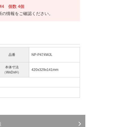
M4 個数 4個
新の情報をご確認ください。
品番
NP-P474WJL
本体寸法
420x329x141mm
（WxDxH）
表