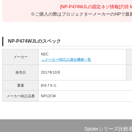
[NP-P474WJLの固定ネジ情報]
穴径 
※ご購入の際はプロジェクターメーカーのHPで最
NP-P474WJLのスペック
NEC
メーカー
→メーカーNECの適合機種一覧
発売日
2017年10月
重量
約4.7キロ
メーカー純正品番
NP12CM
Spiderシリーズ比較