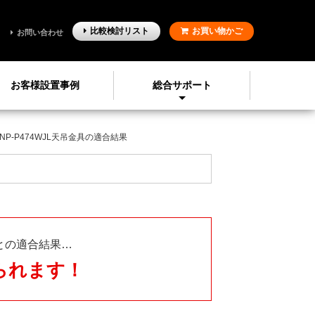
比較検討
リスト
お買い物かご
お問い合わせ
お客様設置事例
総合サポート
NP-P474WJL天吊金具の適合結果
との適合結果…
られます！