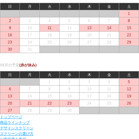
日
月
火
水
木
金
土
○
○
○
○
○
○
1
2
3
4
5
6
7
8
9
10
11
12
13
14
15
16
17
18
19
20
21
22
23
24
25
26
27
28
29
30
31
○
○
○
○
○
09月の予定
(赤が休み)
日
月
火
水
木
金
土
○
○
1
2
3
4
5
6
7
8
9
10
11
12
13
14
15
16
17
18
19
20
21
22
23
24
25
26
27
28
29
30
○
○
○
トップページ
商品ラインナップ
デザインスクリーン
スクリーンの選び方