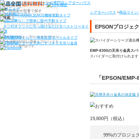
機種から選ぶ
シアターハウス
>
商品ライン
シアターハウス人気NO1機種
電動タイプ
検索
電源工事なしで簡単に取付
手動タイプ
〒910-0122 福井県福井市石盛町613
EPSONプロジェク
ネジ付きフックに引っ掛けるだけ
タペストリータイ
プ
シアターハウスは、プロジェクタースクリ
持ち運びらくらく！簡単設置
モバイルタイプ
ーンを全部で500以上取扱うプロジェクタ
プロジェクターを天井にすっきり
天吊り金具
ースクリーン専門店です。
EMP-8300
の天吊り金具スパ
スパイダーに
取付けられます
「EPSON/EMP-
19,800円
（税込）
99%のプロジェ