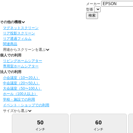
メーカー
型番
その他の機種
マグネットスクリーン
リア投影スクリーン
リア透過フィルム
関連商品
用途からスクリーンを選ぶ
個人での利用
リビングホームシアター
専用室ホームシアター
法人での利用
小会議室（10〜20人）
中会議室（20〜50人）
大会議室（50〜100人）
ホール（100人以上）
学校・施設での利用
イベント・ショップでの利用
サイズから選ぶ
50
60
インチ
インチ