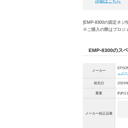
詳細はこちら
[EMP-8300の固定ネジ
※ご購入の際はプロジ
EMP-8300のス
EPSO
メーカー
→メー
発売日
2003
重量
約約11
メーカー純正品番