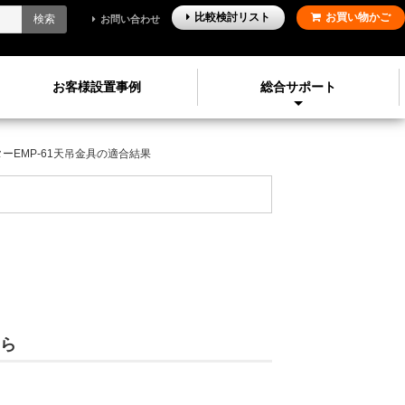
比較検討
リスト
お買い物かご
検索
お問い合わせ
お客様設置事例
総合サポート
ターEMP-61天吊金具の適合結果
ら