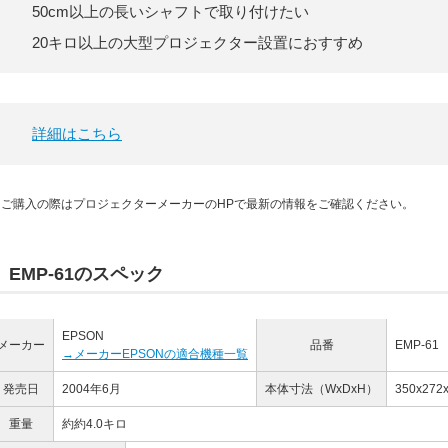
50cm以上の長いシャフトで取り付けたい
20キロ以上の大型プロジェクター設置におすすめ
詳細はこちら
※ご購入の際はプロジェクターメーカーのHPで最新の情報をご確認ください。
EMP-61のスペック
EPSON
メーカー
品番
EMP-61
→メーカーEPSONの適合機種一覧
発売日
2004年6月
本体寸法
（WxDxH）
350x272
重量
約約4.0キロ