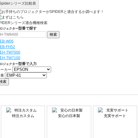
Spiderシリーズ比較表
PIDERシリーズ
適合機種検索
型番で
探す
ロジェクター
EB-W06
EB-FH52
EH-TW7000
EH-TW7100
型番で
入力
ロジェクター
メーカー
型番
特注カスタム
安心の日本製
充実サポート