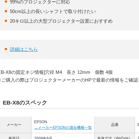
99%のプロジェクターに対応
50cm以上の長いシャフトで取り付けたい
20キロ以上の大型プロジェクター設置におすすめ
詳細はこちら
[EB-X8の固定ネジ情報]
穴径 M4 長さ 12mm 個数 4個
※ご購入の際はプロジェクターメーカーのHPで最新の情報をご確認
EB-X8のスペック
EPSON
メーカー
品番
→メーカーEPSONの適合機種一覧
発売日
2009年9月
本体寸法
（WxDxH）