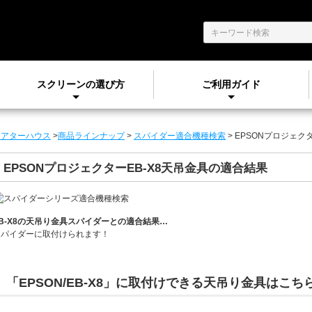
スクリーンの選び方
ご利用ガイド
シアターハウス
>
商品ラインナップ
>
スパイダー適合機種検索
> EPSONプロジェク
EPSONプロジェクターEB-X8天吊金具の適合結果
B-X8
の天吊り金具スパイダーとの適合結果…
スパイダーに
取付けられます！
「EPSON/EB-X8」
に取付けできる天吊り金具はこち