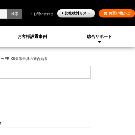
比較検討
リスト
お買い物かご
検索
お問い合わせ
お客様設置事例
総合サポート
ターEB-X8天吊金具の適合結果
ら