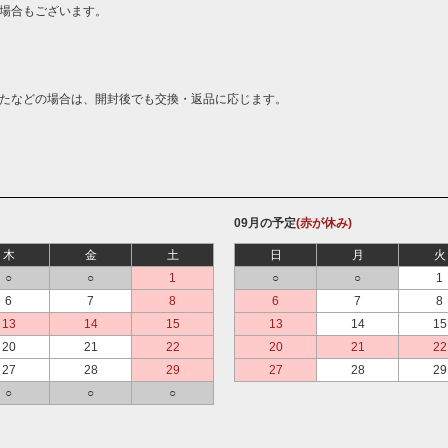
場合もございます。
たなどの場合は、開封後でも交換・返品に応じます。
09月の予定
(赤が休み)
木
金
土
日
月
火
○
○
1
○
○
1
6
7
8
6
7
8
13
14
15
13
14
15
20
21
22
20
21
22
27
28
29
27
28
29
○
○
○