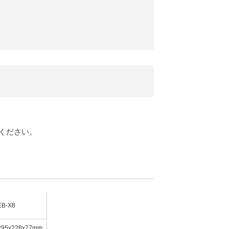
ください。
EB-X8
295x228x77mm