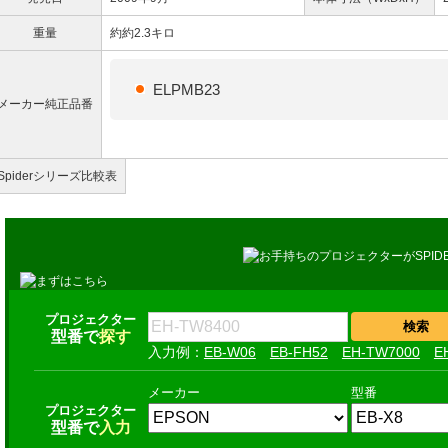
重量
約約2.3キロ
ELPMB23
メーカー純正品番
Spiderシリーズ比較表
プロジェクター
型番で
探す
EB-W06
EB-FH52
EH-TW7000
E
メーカー
型番
プロジェクター
型番で
入力