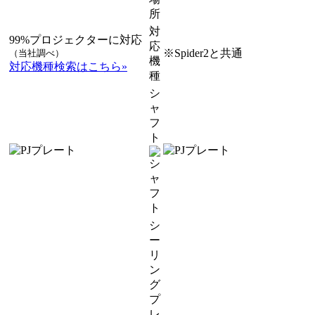
所
対
99%プロジェクターに対応
応
※Spider2と共通
（当社調べ）
機
対応機種検索はこちら»
種
シ
ャ
フ
ト
シ
ー
リ
ン
グ
プ
レ