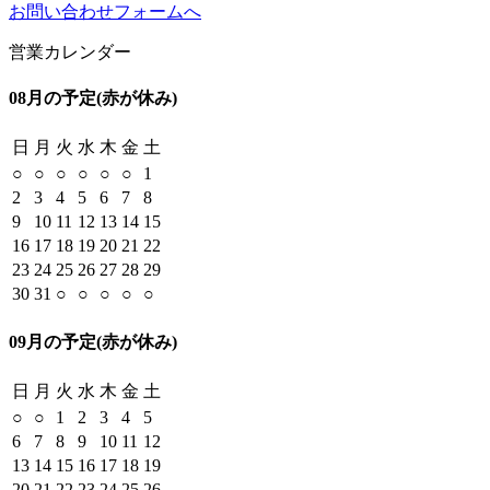
お問い合わせフォームへ
営業カレンダー
08月の予定
(赤が休み)
日
月
火
水
木
金
土
○
○
○
○
○
○
1
2
3
4
5
6
7
8
9
10
11
12
13
14
15
16
17
18
19
20
21
22
23
24
25
26
27
28
29
30
31
○
○
○
○
○
09月の予定
(赤が休み)
日
月
火
水
木
金
土
○
○
1
2
3
4
5
6
7
8
9
10
11
12
13
14
15
16
17
18
19
20
21
22
23
24
25
26