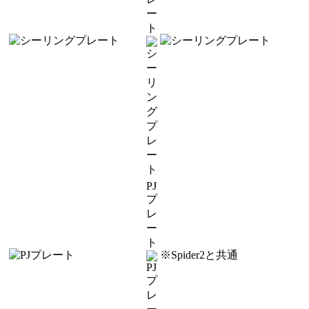
ー
ト
PJ
プ
レ
ー
ト
※Spider2と共通