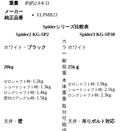
重量
約約2.8キロ
メーカー
ELPMB23
純正品番
Spiderシリーズ比較表
Spider2 KG-SP2
Spider3 KG-SP30
カ
ホワイト・
ブラック
ラ
ホワイト
ー
耐
20kg
荷
25kｇ
重
本
: 1.2kg
ゼロシャフト時
: 1.9kg
ゼロシャフト時
体
: 1.3kg
ショートシャフト時
: 2.1kg
ショートシャフト時
: 1.4kg
重
ロングシャフト時
: 2.3kg
ロングシャフト時
: 1.5kg
壁付けアングル時
量
取
付
可
天井・
壁
天井・
吊りボルト対応
能
場