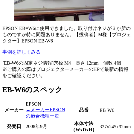
EPSON EB=W6に使用できました。取り付けネジが３か所の
ものですが特に問題ありません。【投稿者】M様【プロジェ
クター】EPSON EB-W6
事例を詳しくみる
[EB-W6の固定ネジ情報]
穴径 M4 長さ 12mm 個数 4個
※ご購入の際はプロジェクターメーカーのHPで最新の情報
をご確認ください。
EB-W6のスペック
EPSON
→メーカーEPSON
メーカー
品番
EB-W6
の適合機種一覧
本体寸法
発売日
2008年9月
327x245x92mm
（WxDxH）