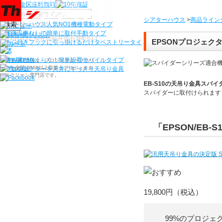
機種から選ぶ
シアターハウス
>
商品ライン
検索
シアターハウス人気NO1機種
電動タイプ
電源工事なしで簡単に取付
手動タイプ
〒910-0122 福井県福井市石盛町613
EPSONプロジェクタ
ネジ付きフックに引っ掛けるだけ
タペストリータイ
プ
持ち運びらくらく！簡単設置
モバイルタイプ
シアターハウスは、プロジェクタースクリ
ーンを全部で500以上取扱うプロジェクタ
プロジェクターを天井にすっきり
天吊り金具
ースクリーン専門店です。
EB-S10
の天吊り金具スパイ
スパイダーに
取付けられます
「EPSON/EB-S
19,800円
（税込）
99%のプロジェ