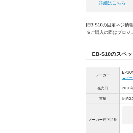
詳細はこちら
[EB-S10の固定ネジ情報
※ご購入の際はプロジ
EB-S10のスペ
EPSO
メーカー
→メー
発売日
2010
重量
約約2
メーカー純正品番