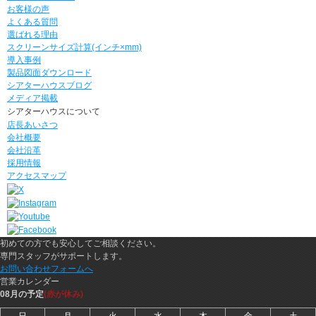
お客様の声
よくある質問
選ばれる理由
スクリーンサイズ計算(インチ×mm)
導入事例
製品図面ダウンロード
シアターハウスブログ
メディア掲載
シアターハウスについて
店長あいさつ
会社概要
会社沿革
採用情報
アクセスマップ
初めての方でも安心してご相談ください。
専門スタッフがサポートします。
お問い合わせフォームへ
営業カレンダー
08月の予定
(赤が休み)
日
月
火
水
木
金
土