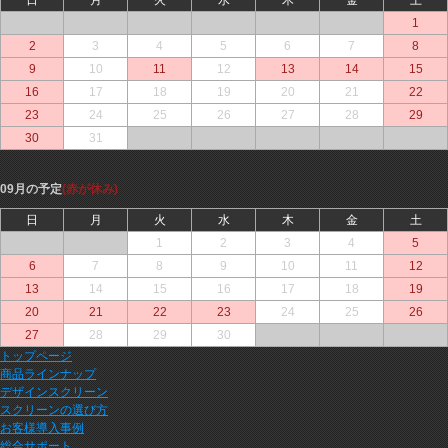
○
○
○
○
○
○
1
2
3
4
5
6
7
8
9
10
11
12
13
14
15
16
17
18
19
20
21
22
23
24
25
26
27
28
29
30
31
○
○
○
○
○
09月の予定
(赤が休み)
日
月
火
水
木
金
土
○
○
1
2
3
4
5
6
7
8
9
10
11
12
13
14
15
16
17
18
19
20
21
22
23
24
25
26
27
28
29
30
○
○
○
トップページ
商品ラインナップ
デザインスクリーン
スクリーンの選び方
お客様導入事例
総合サポート