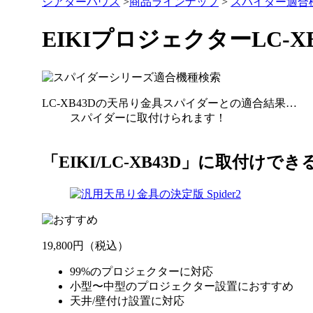
シアターハウス
>
商品ラインナップ
>
スパイダー適合
EIKIプロジェクターLC-
LC-XB43D
の天吊り金具スパイダーとの適合結果…
スパイダーに
取付けられます！
「EIKI/LC-XB43D」
に取付けでき
19,800円
（税込）
99%のプロジェクターに対応
小型〜中型のプロジェクター設置におすすめ
天井/壁付け設置に対応