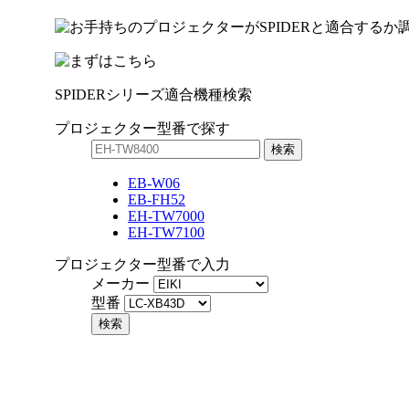
SPIDERシリーズ
適合機種検索
プロジェクター
型番で
探す
EB-W06
EB-FH52
EH-TW7000
EH-TW7100
プロジェクター
型番で
入力
メーカー
型番