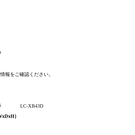
め
の情報をご確認ください。
番
LC-XB43D
WxDxH）